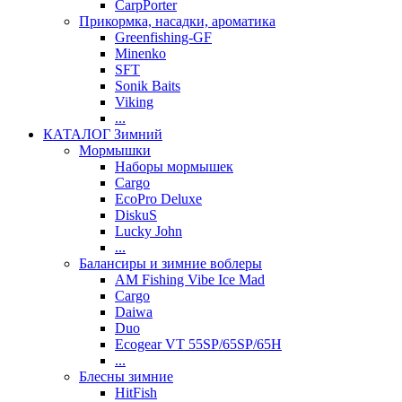
CarpPorter
Прикормка, насадки, ароматика
Greenfishing-GF
Minenko
SFT
Sonik Baits
Viking
...
КАТАЛОГ Зимний
Мормышки
Наборы мормышек
Cargo
EcoPro Deluxe
DiskuS
Lucky John
...
Балансиры и зимние воблеры
AM Fishing Vibe Ice Mad
Cargo
Daiwa
Duo
Ecogear VT 55SP/65SP/65H
...
Блесны зимние
HitFish