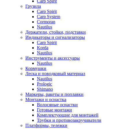
Carp Spirit
Грузила
Carp Spirit
Carp System
Cormoran
Nautilus
Держатели, стойки, подставки
Индикаторы и сигнализаторы
Carp Spirit
Korda
Nautilus
Инструменты и аксессуары
Nautilus
Кормушки
Леска и поводковый материал
Nautilus
Prologic
Shimano
Маркеры, ракеты и поплавки
Монтажи и оснастка
Волосяные оснастки
Готовые монтажи
Комплектующие для монтажей
Трубки и противозакручиватели
Платформы, тележки