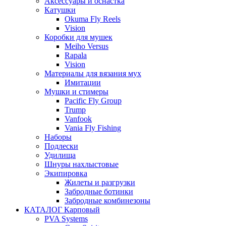
Аксессуары и оснастка
Катушки
Okuma Fly Reels
Vision
Коробки для мушек
Meiho Versus
Rapala
Vision
Материалы для вязания мух
Имитации
Мушки и стимеры
Pacific Fly Group
Trump
Vanfook
Vania Fly Fishing
Наборы
Подлески
Удилища
Шнуры нахлыстовые
Экипировка
Жилеты и разгрузки
Забродные ботинки
Забродные комбинезоны
КАТАЛОГ Карповый
PVA Systems