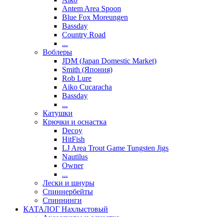
Antem Area Spoon
Blue Fox Moreungen
Bassday
Country Road
...
Воблеры
JDM (Japan Domestic Market)
Smith (Япония)
Rob Lure
Aiko Cucaracha
Bassday
...
Катушки
Крючки и оснастка
Decoy
HitFish
LJ Area Trout Game Tungsten Jigs
Nautilus
Owner
...
Лески и шнуры
Спиннербейты
Спиннинги
КАТАЛОГ Нахлыстовый