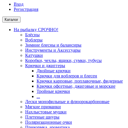
Вход
Регистрация
Каталог
На рыбалку СРОЧНО!
Блёсны
Воблеры
Зимние блесны и балансиры
Инструменты и Аксессуары
Катушки
Коробки, чехлы, ящики, сумки, тубусы
Крючки и джиггеры
Двойные крючки
Крючки для воблеров и блесен
Крючки карповые, поплавочные, фидерные
Крючки офсетные, джиговые и морские
Тройные крючки
...
Лески монофильные и флюорокарбоновые
Мягкие приманки
Нахлыстовые мушки
Плетеные шнуры
Поляризационные очки
Прикормка, ароматика