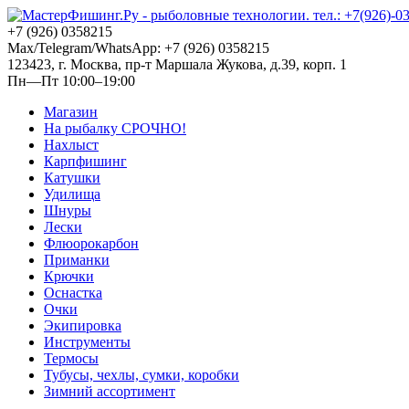
+7 (926) 0358215
Max/Telegram/WhatsApp: +7 (926) 0358215
123423, г. Москва, пр-т Маршала Жукова, д.39, корп. 1
Пн—Пт 10:00–19:00
Магазин
На рыбалку СРОЧНО!
Нахлыст
Карпфишинг
Катушки
Удилища
Шнуры
Лески
Флюорокарбон
Приманки
Крючки
Оснастка
Очки
Экипировка
Инструменты
Термосы
Тубусы, чехлы, сумки, коробки
Зимний ассортимент