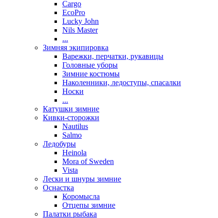
Cargo
EcoPro
Lucky John
Nils Master
...
Зимняя экипировка
Варежки, перчатки, рукавицы
Головные уборы
Зимние костюмы
Наколенники, ледоступы, спасалки
Носки
...
Катушки зимние
Кивки-сторожки
Nautilus
Salmo
Ледобуры
Heinola
Mora of Sweden
Vista
Лески и шнуры зимние
Оснастка
Коромысла
Отцепы зимние
Палатки рыбака