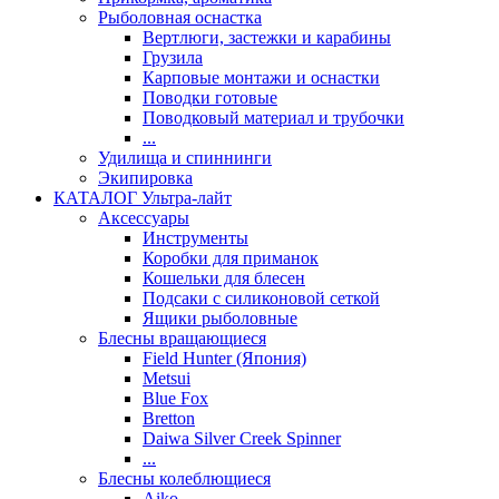
Рыболовная оснастка
Вертлюги, застежки и карабины
Грузила
Карповые монтажи и оснастки
Поводки готовые
Поводковый материал и трубочки
...
Удилища и спиннинги
Экипировка
КАТАЛОГ Ультра-лайт
Аксессуары
Инструменты
Коробки для приманок
Кошельки для блесен
Подсаки с силиконовой сеткой
Ящики рыболовные
Блесны вращающиеся
Field Hunter (Япония)
Metsui
Blue Fox
Bretton
Daiwa Silver Creek Spinner
...
Блесны колеблющиеся
Aiko