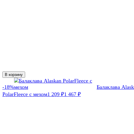
В корзину
-18%
Балаклава Alas
PolarFleece с мехом
1 209
₽
1 467
₽