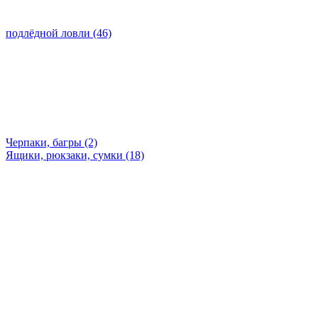
подлёдной ловли (46)
Черпаки, багры (2)
Ящики, рюкзаки, сумки (18)