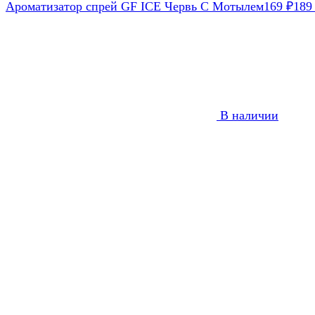
Ароматизатор спрей GF ICE Червь С Мотылем
169
₽
18
В наличии