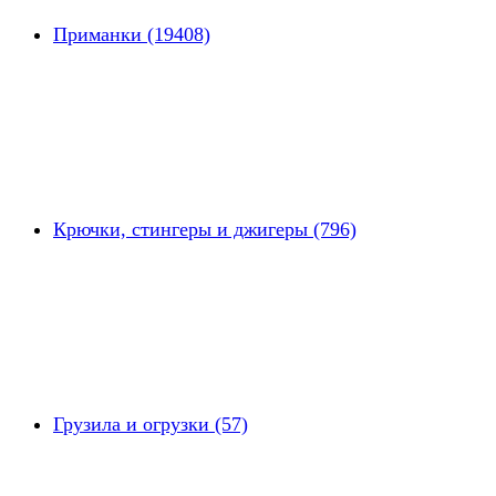
Приманки (19408)
Крючки, стингеры и джигеры (796)
Грузила и огрузки (57)