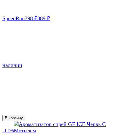
SpeedRun
798
₽
889
₽
наличии
В корзину
-11%