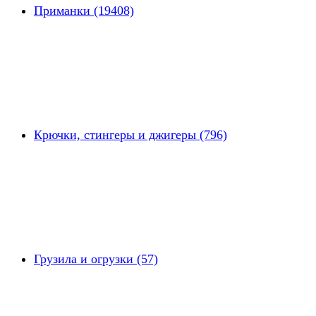
Приманки (19408)
Крючки, стингеры и джигеры (796)
Грузила и огрузки (57)