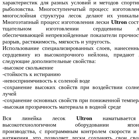
характеристик для разных условий и методов спорти
рыболовства. Многоступенчатый процесс изготовле
многослойная структура лесок делают их уникаль
Многоэтапный процесс изготовления лески
Ultron
сост
тщательном изготовлении сердцевины ле
обеспечивающей непревзойденные показатели прочнос
разрыв, растяжимость, мягкость и упругость.
Использование специализированных слоев, нанесенн
сердцевину из высокопрочного нейлона, придают 
следующие дополнительные свойства:
-высокое скольжение
-стойкость к истиранию
-невосприимчивость к соленой воде
-сохранение высоких свойств при воздействии солн
лучей
-сохранение основных свойств при пониженной темпер
-высокая прозрачность материала в водной среде
Вся линейка лесок
Ultron
наматываетс
высокотехнологичном оборудовании японс
производства, с программным контролем скорости и
натяжения, что позволяет лески сохранять свои сво