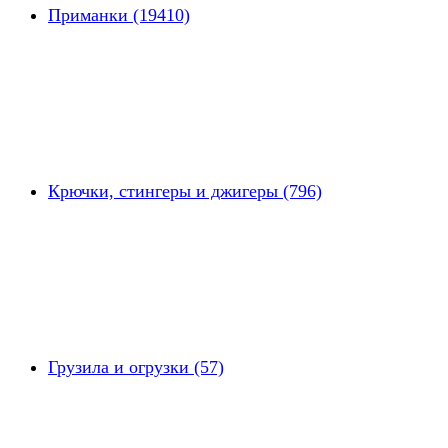
Приманки (19410)
Крючки, стингеры и джигеры (796)
Грузила и огрузки (57)