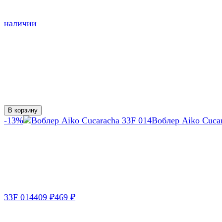
наличии
В корзину
-13%
Воблер Aiko Cuca
33F 014
409
469
₽
₽