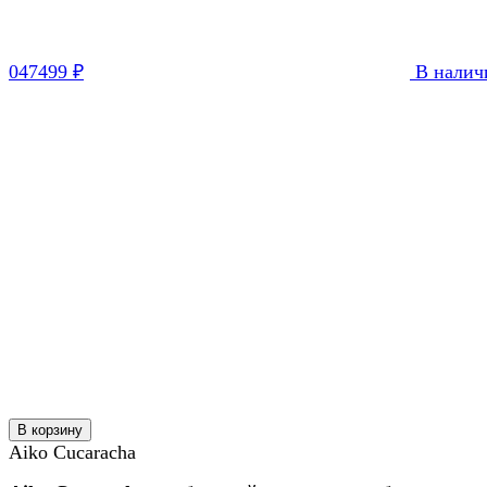
047
499
В налич
₽
В корзину
Aiko Cucaracha