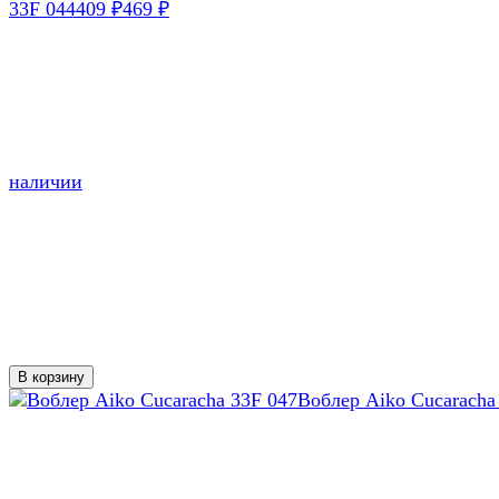
33F 044
409
469
₽
₽
наличии
В корзину
Воблер Aiko Cucaracha