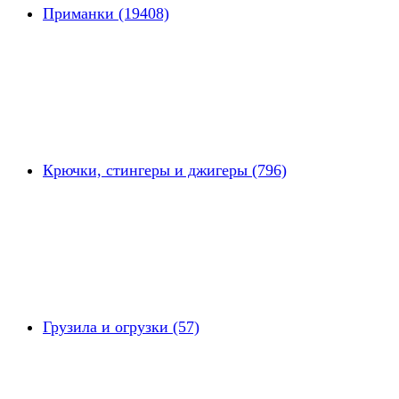
Приманки (19408)
Крючки, стингеры и джигеры (796)
Грузила и огрузки (57)