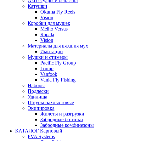
Аксессуары и оснастка
Катушки
Okuma Fly Reels
Vision
Коробки для мушек
Meiho Versus
Rapala
Vision
Материалы для вязания мух
Имитации
Мушки и стимеры
Pacific Fly Group
Trump
Vanfook
Vania Fly Fishing
Наборы
Подлески
Удилища
Шнуры нахлыстовые
Экипировка
Жилеты и разгрузки
Забродные ботинки
Забродные комбинезоны
КАТАЛОГ Карповый
PVA Systems