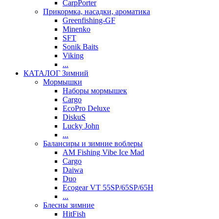
CarpPorter
Прикормка, насадки, ароматика
Greenfishing-GF
Minenko
SFT
Sonik Baits
Viking
...
КАТАЛОГ Зимний
Мормышки
Наборы мормышек
Cargo
EcoPro Deluxe
DiskuS
Lucky John
...
Балансиры и зимние воблеры
AM Fishing Vibe Ice Mad
Cargo
Daiwa
Duo
Ecogear VT 55SP/65SP/65H
...
Блесны зимние
HitFish