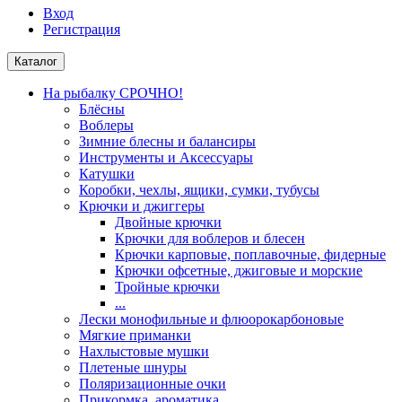
Вход
Регистрация
Каталог
На рыбалку СРОЧНО!
Блёсны
Воблеры
Зимние блесны и балансиры
Инструменты и Аксессуары
Катушки
Коробки, чехлы, ящики, сумки, тубусы
Крючки и джиггеры
Двойные крючки
Крючки для воблеров и блесен
Крючки карповые, поплавочные, фидерные
Крючки офсетные, джиговые и морские
Тройные крючки
...
Лески монофильные и флюорокарбоновые
Мягкие приманки
Нахлыстовые мушки
Плетеные шнуры
Поляризационные очки
Прикормка, ароматика