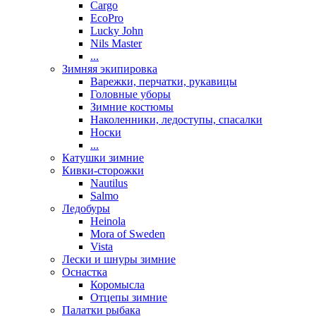
Cargo
EcoPro
Lucky John
Nils Master
...
Зимняя экипировка
Варежки, перчатки, рукавицы
Головные уборы
Зимние костюмы
Наколенники, ледоступы, спасалки
Носки
...
Катушки зимние
Кивки-сторожки
Nautilus
Salmo
Ледобуры
Heinola
Mora of Sweden
Vista
Лески и шнуры зимние
Оснастка
Коромысла
Отцепы зимние
Палатки рыбака