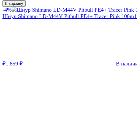
В корзину
-4%
Шнур Shimano LD-M44V Pitbull PE4+ Tracer Pink 100m
1
1 859
В налич
₽
₽