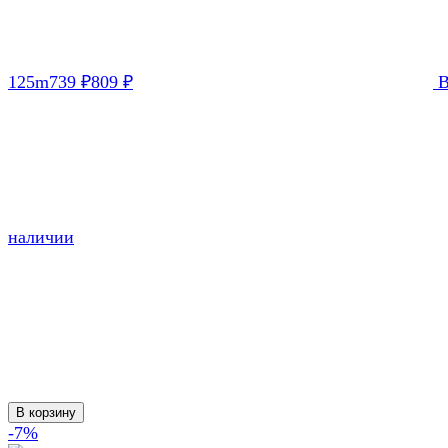
125m
739
809
₽
₽
наличии
В корзину
-7%