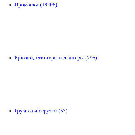
Приманки (19408)
Крючки, стингеры и джигеры (796)
Грузила и огрузки (57)