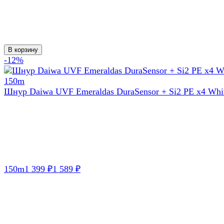
В корзину
-12%
Шнур Daiwa UVF Emeraldas DuraSensor + Si2 PE x4 Whi
150m
1 399
1 589
₽
₽