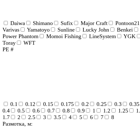
Daiwa
Shimano
Sufix
Major Craft
Pontoon21
Varivas
Yamatoyo
Sunline
Lucky John
Benkei
Power Phantom
Momoi Fishing
LineSystem
YGK
Toray
WFT
PE #
0.1
0.12
0.15
0.175
0.2
0.25
0.3
0.35
0.4
0.5
0.6
0.7
0.8
0.9
1
1.2
1.25
1
1.7
2
2.5
3
3.5
4
5
6
7
8
Размотка, м: