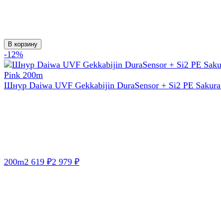
В корзину
-12%
Шнур Daiwa UVF Gekkabijin DuraSensor + Si2 PE Sakura
200m
2 619
2 979
₽
₽