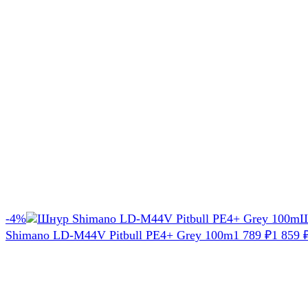
-4%
Ш
Shimano LD-M44V Pitbull PE4+ Grey 100m
1 789
1 859
₽