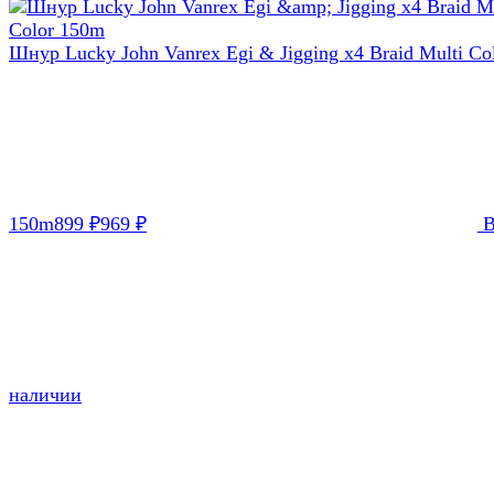
Шнур Lucky John Vanrex Egi & Jigging х4 Braid Multi Co
150m
899
969
₽
₽
наличии