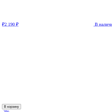
2 190
В налич
₽
₽
В корзину
-3%