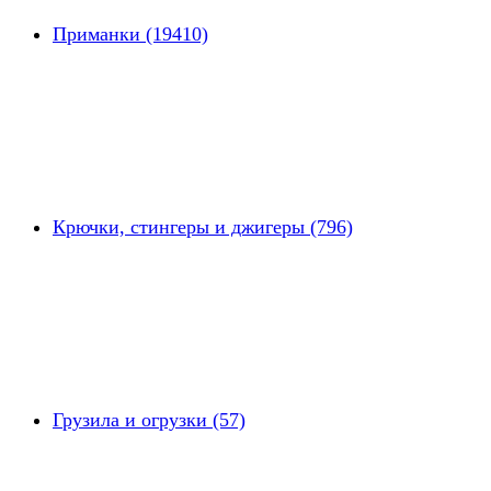
Приманки (19410)
Крючки, стингеры и джигеры (796)
Грузила и огрузки (57)