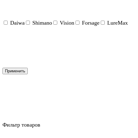
Daiwa
Shimano
Vision
Forsage
LureMax
Применить
Фильтр товаров