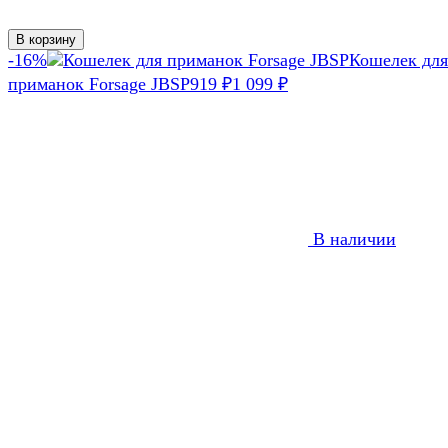
В корзину
-16%
Кошелек для
приманок Forsage JBSP
919
₽
1 099
₽
В наличии