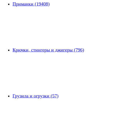
Приманки (19408)
Крючки, стингеры и джигеры (796)
Грузила и огрузки (57)