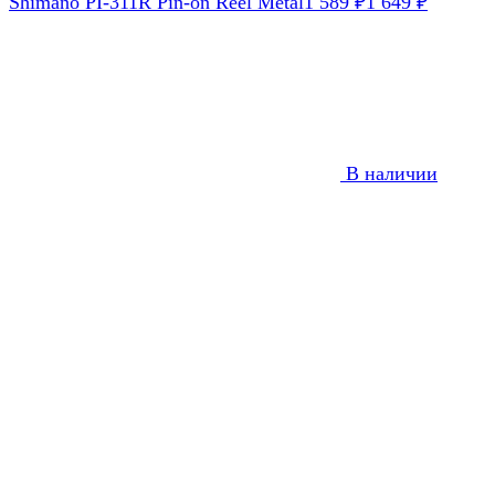
Shimano PI-311R Pin-on Reel Metal
1 589
₽
1 649
₽
В наличии