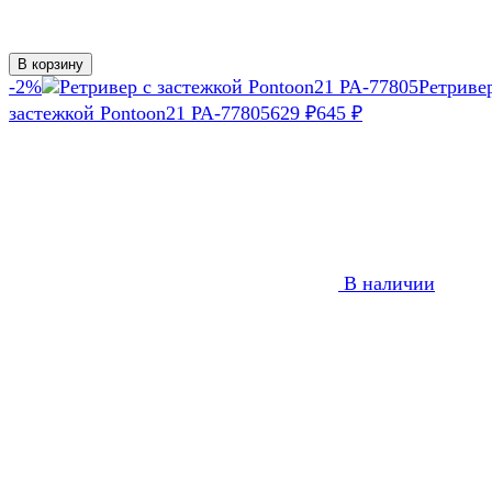
В корзину
-2%
Ретриве
застежкой Pontoon21 PA-77805
629
₽
645
₽
В наличии