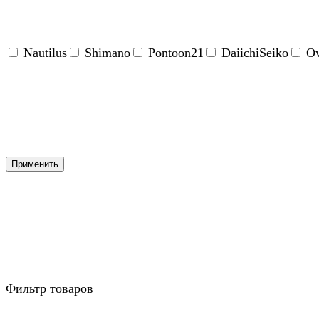
Nautilus
Shimano
Pontoon21
DaiichiSeiko
O
Применить
Фильтр товаров