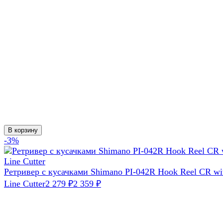
В корзину
-3%
Ретривер с кусачками Shimano PI-042R Hook Reel CR wi
Line Cutter
2 279
₽
2 359
₽