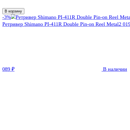
В корзину
-3%
Ретривер Shimano PI-411R Double Pin-on Reel Metal
2 01
089
₽
В наличии