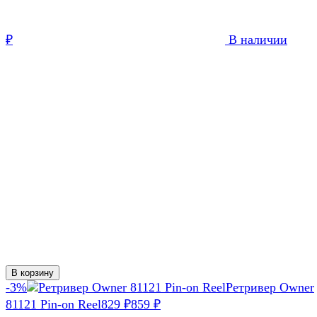
₽
В наличии
В корзину
-3%
Ретривер Owner
81121 Pin-on Reel
829
₽
859
₽