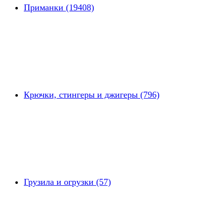
Приманки (19408)
Крючки, стингеры и джигеры (796)
Грузила и огрузки (57)