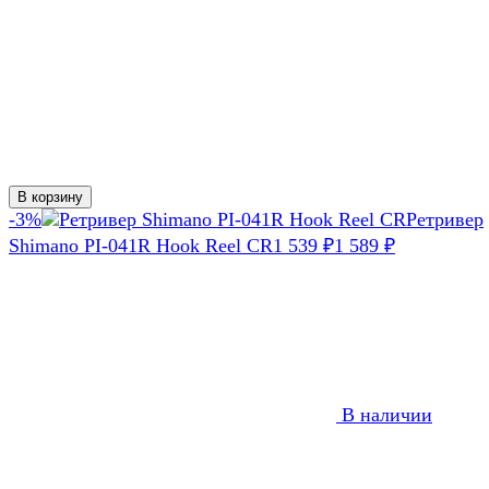
В корзину
-3%
Ретривер
Shimano PI-041R Hook Reel CR
1 539
₽
1 589
₽
В наличии