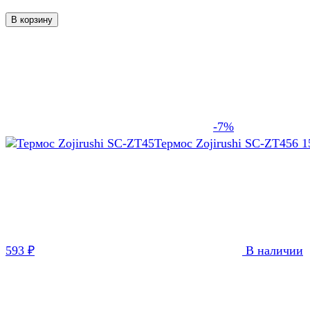
В корзину
-7%
Термос Zojirushi SC-ZT45
6 
593
В наличии
₽