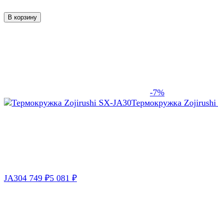
В корзину
-7%
Термокружка Zojirushi
JA30
4 749
5 081
₽
₽