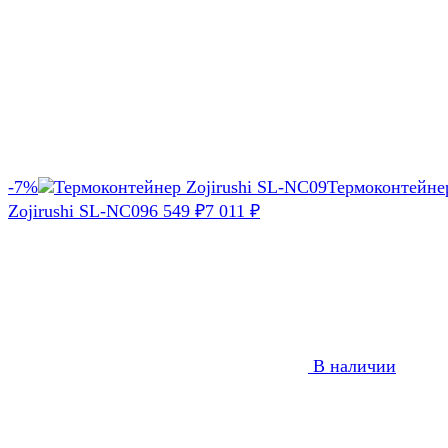
-7%
Термоконтейне
Zojirushi SL-NC09
6 549
7 011
₽
₽
В наличии