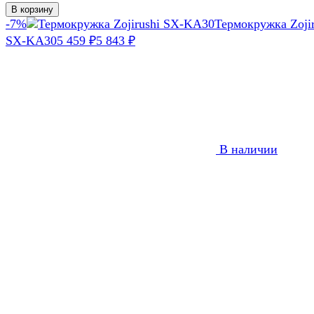
В корзину
-7%
Термокружка Zojir
SX-KA30
5 459
5 843
₽
₽
В наличии