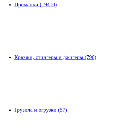
Приманки (19410)
Крючки, стингеры и джигеры (796)
Грузила и огрузки (57)