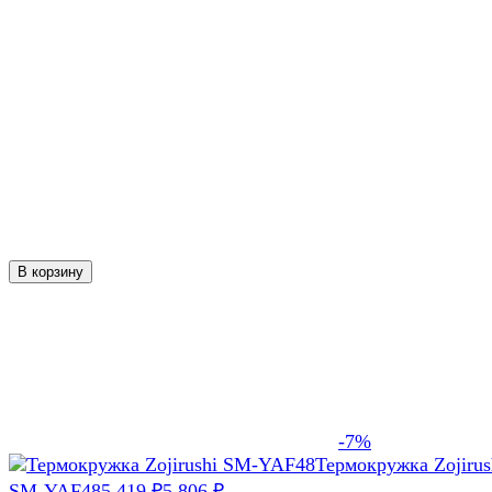
В корзину
-7%
Термокружка Zojirus
SM-YAF48
5 419
5 806
₽
₽