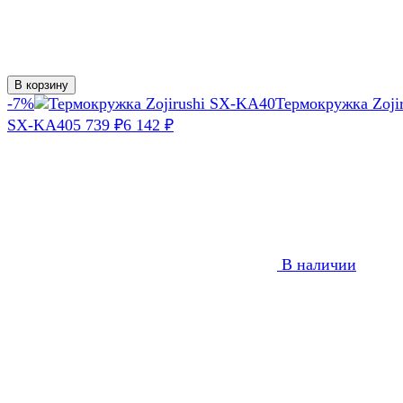
В корзину
-7%
Термокружка Zojir
SX-KA40
5 739
6 142
₽
₽
В наличии