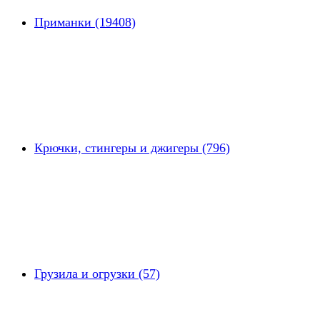
Приманки (19408)
Крючки, стингеры и джигеры (796)
Грузила и огрузки (57)