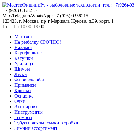
+7 (926) 0358215
Max/Telegram/WhatsApp: +7 (926) 0358215
123423, г. Москва, пр-т Маршала Жукова, д.39, корп. 1
Пн—Пт 10:00–19:00
Магазин
На рыбалку СРОЧНО!
Нахлыст
Карпфишинг
Катушки
Удилища
Шнуры
Лески
Флюорокарбон
Приманки
Крючки
Оснастка
Очки
Экипировка
Инструменты
Термосы
Тубусы, чехлы, сумки, коробки
Зимний ассортимент