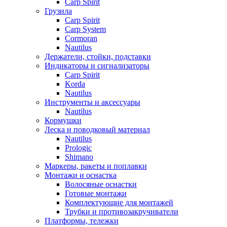
Carp Spirit
Грузила
Carp Spirit
Carp System
Cormoran
Nautilus
Держатели, стойки, подставки
Индикаторы и сигнализаторы
Carp Spirit
Korda
Nautilus
Инструменты и аксессуары
Nautilus
Кормушки
Леска и поводковый материал
Nautilus
Prologic
Shimano
Маркеры, ракеты и поплавки
Монтажи и оснастка
Волосяные оснастки
Готовые монтажи
Комплектующие для монтажей
Трубки и противозакручиватели
Платформы, тележки