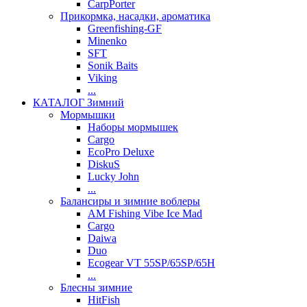
CarpPorter
Прикормка, насадки, ароматика
Greenfishing-GF
Minenko
SFT
Sonik Baits
Viking
...
КАТАЛОГ Зимний
Мормышки
Наборы мормышек
Cargo
EcoPro Deluxe
DiskuS
Lucky John
...
Балансиры и зимние воблеры
AM Fishing Vibe Ice Mad
Cargo
Daiwa
Duo
Ecogear VT 55SP/65SP/65H
...
Блесны зимние
HitFish