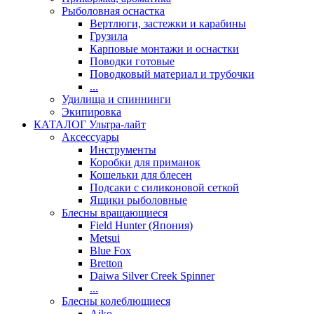
Рыболовная оснастка
Вертлюги, застежки и карабины
Грузила
Карповые монтажи и оснастки
Поводки готовые
Поводковый материал и трубочки
...
Удилища и спиннинги
Экипировка
КАТАЛОГ Ультра-лайт
Аксессуары
Инструменты
Коробки для приманок
Кошельки для блесен
Подсаки с силиконовой сеткой
Ящики рыболовные
Блесны вращающиеся
Field Hunter (Япония)
Metsui
Blue Fox
Bretton
Daiwa Silver Creek Spinner
...
Блесны колеблющиеся
Aiko