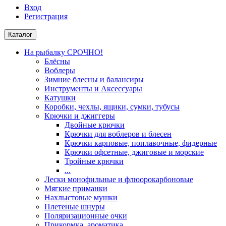
Вход
Регистрация
Каталог
На рыбалку СРОЧНО!
Блёсны
Воблеры
Зимние блесны и балансиры
Инструменты и Аксессуары
Катушки
Коробки, чехлы, ящики, сумки, тубусы
Крючки и джиггеры
Двойные крючки
Крючки для воблеров и блесен
Крючки карповые, поплавочные, фидерные
Крючки офсетные, джиговые и морские
Тройные крючки
...
Лески монофильные и флюорокарбоновые
Мягкие приманки
Нахлыстовые мушки
Плетеные шнуры
Поляризационные очки
Прикормка, ароматика