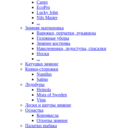
Cargo
EcoPro
Lucky John
Nils Master
...
Зимняя экипировка
Варежки, перчатки, рукавицы
Головные уборы
Зимние костюмы
Наколенники, ледоступы, спасалки
Носки
...
Катушки зимние
Кивки-сторожки
Nautilus
Salmo
Ледобуры
Heinola
Mora of Sweden
Vista
Лески и шнуры зимние
Оснастка
Коромысла
Отцепы зимние
Палатки рыбака