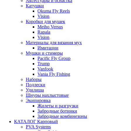
Аксессуары и оснастка
Катушки
Okuma Fly Reels
Vision
Коробки для мушек
Meiho Versus
Rapala
Vision
Материалы для вязания мух
Имитации
Мушки и стимеры
Pacific Fly Group
Trump
Vanfook
Vania Fly Fishing
Наборы
Подлески
Удилища
Шнуры нахлыстовые
Экипировка
Жилеты и разгрузки
Забродные ботинки
Забродные комбинезоны
КАТАЛОГ Карповый
PVA Systems