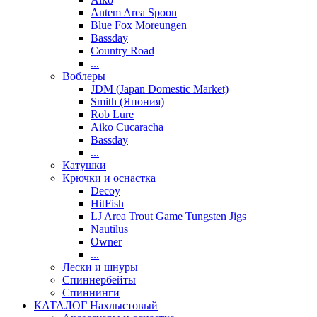
Antem Area Spoon
Blue Fox Moreungen
Bassday
Country Road
...
Воблеры
JDM (Japan Domestic Market)
Smith (Япония)
Rob Lure
Aiko Cucaracha
Bassday
...
Катушки
Крючки и оснастка
Decoy
HitFish
LJ Area Trout Game Tungsten Jigs
Nautilus
Owner
...
Лески и шнуры
Спиннербейты
Спиннинги
КАТАЛОГ Нахлыстовый