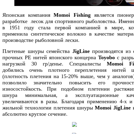
Японская компания
Momoi Fishing
является пионе
разработке лесок для спортивного рыболовства. Именн
в 1951 году стала первой компанией в мире, ко
применила синтетическое волокно в качестве матери
производстве рыболовной лески.
Плетеные шнуры семейства
JigLine
производятся из 
прочных PE нитей японского концерна
Toyobo
с разр
нагрузкой 30 гр/денье. Специалисты
Momoi Fi
добились очень плотного переплетения нитей 
(плотность плетения на 15-20% выше, чем у аналогов)
позволило значительно повысить его прочнос
износостойкость. При подобном плетении растяжи
шнура минимальная, а эксплу­атационные кач
увеличиваются в разы. Благодаря применению 4-х и
жильной технологии плетения шнуры
Momoi JigLine
и
абсолютно круглое сечение.