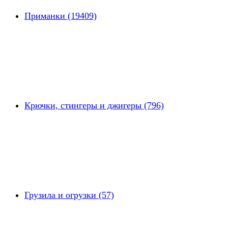
Приманки (19409)
Крючки, стингеры и джигеры (796)
Грузила и огрузки (57)