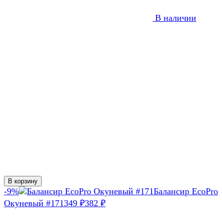
В наличии
В корзину
-9%
Балансир EcoPro
Окуневый #171
349
382
₽
₽