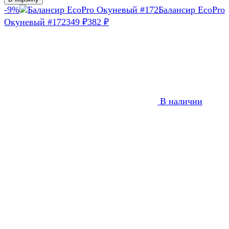
-9%
Балансир EcoPro
Окуневый #172
349
382
₽
₽
В наличии