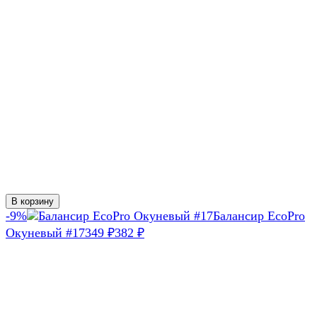
В корзину
-9%
Балансир EcoPro
Окуневый #17
349
382
₽
₽