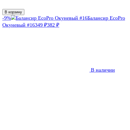
В корзину
-9%
Балансир EcoPro
Окуневый #16
349
382
₽
₽
В наличии