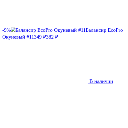
-9%
Балансир EcoPro
Окуневый #11
349
382
₽
₽
В наличии