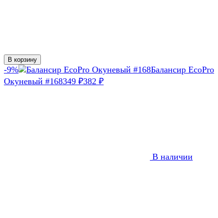
В корзину
-9%
Балансир EcoPro
Окуневый #168
349
382
₽
₽
В наличии