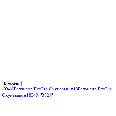
В корзину
-9%
Балансир EcoPro
Окуневый #18
349
382
₽
₽