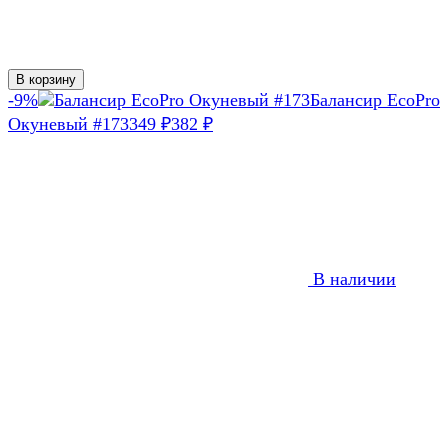
В корзину
-9%
Балансир EcoPro
Окуневый #173
349
382
₽
₽
В наличии