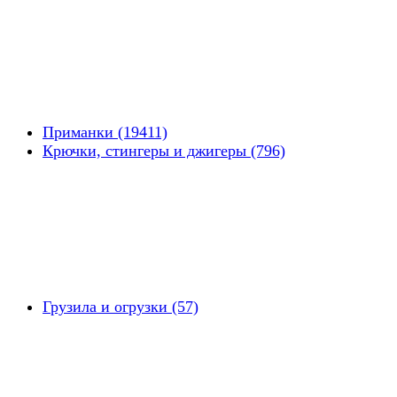
Приманки (19411)
Крючки, стингеры и джигеры (796)
Грузила и огрузки (57)