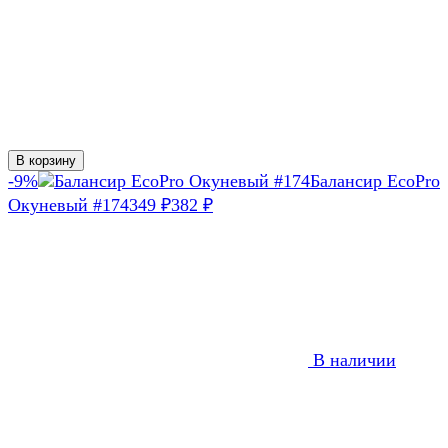
В корзину
-9%
Балансир EcoPro
Окуневый #174
349
382
₽
₽
В наличии