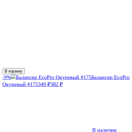
В корзину
-9%
Балансир EcoPro
Окуневый #175
349
382
₽
₽
В наличии