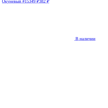
Окуневый #15
349
382
₽
₽
В наличии