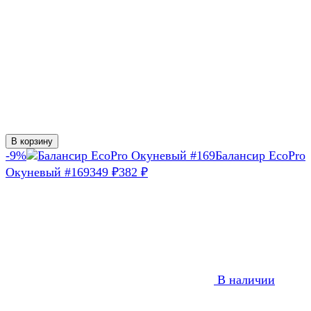
В корзину
-9%
Балансир EcoPro
Окуневый #169
349
382
₽
₽
В наличии