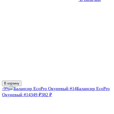
В корзину
-9%
Балансир EcoPro
Окуневый #14
349
382
₽
₽