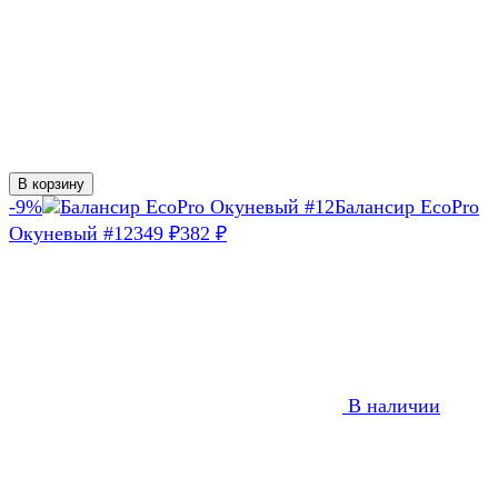
В корзину
-9%
Балансир EcoPro
Окуневый #12
349
382
₽
₽
В наличии