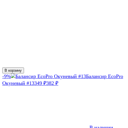
В корзину
-9%
Балансир EcoPro
Окуневый #13
349
382
₽
₽
В наличии