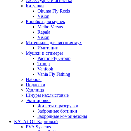
Аксессуары и оснастка
Катушки
Okuma Fly Reels
Vision
Коробки для мушек
Meiho Versus
Rapala
Vision
Материалы для вязания мух
Имитации
Мушки и стимеры
Pacific Fly Group
Trump
Vanfook
Vania Fly Fishing
Наборы
Подлески
Удилища
Шнуры нахлыстовые
Экипировка
Жилеты и разгрузки
Забродные ботинки
Забродные комбинезоны
КАТАЛОГ Карповый
PVA Systems