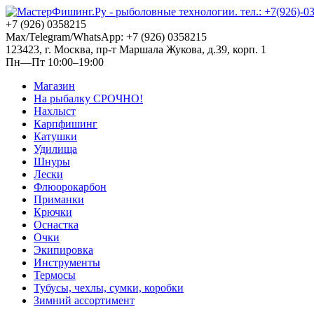
+7 (926) 0358215
Max/Telegram/WhatsApp: +7 (926) 0358215
123423, г. Москва, пр-т Маршала Жукова, д.39, корп. 1
Пн—Пт 10:00–19:00
Магазин
На рыбалку СРОЧНО!
Нахлыст
Карпфишинг
Катушки
Удилища
Шнуры
Лески
Флюорокарбон
Приманки
Крючки
Оснастка
Очки
Экипировка
Инструменты
Термосы
Тубусы, чехлы, сумки, коробки
Зимний ассортимент