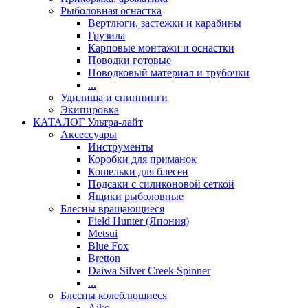
Рыболовная оснастка
Вертлюги, застежки и карабины
Грузила
Карповые монтажи и оснастки
Поводки готовые
Поводковый материал и трубочки
...
Удилища и спиннинги
Экипировка
КАТАЛОГ Ультра-лайт
Аксессуары
Инструменты
Коробки для приманок
Кошельки для блесен
Подсаки с силиконовой сеткой
Ящики рыболовные
Блесны вращающиеся
Field Hunter (Япония)
Metsui
Blue Fox
Bretton
Daiwa Silver Creek Spinner
...
Блесны колеблющиеся
Aiko