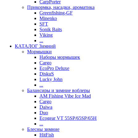
CarpPorter
Прикормка, насадки, ароматика
Greenfishing-GF
Minenko
SFT
Sonik Baits
Viking
...
КАТАЛОГ Зимний
Мормышки
Наборы мормышек
Cargo
EcoPro Deluxe
DiskuS
Lucky John
...
Балансиры и зимние воблеры
AM Fishing Vibe Ice Mad
Cargo
Daiwa
Duo
Ecogear VT 55SP/65SP/65H
...
Блесны зимние
HitFish