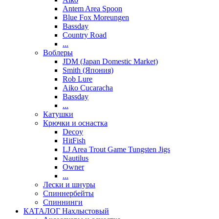
Antem Area Spoon
Blue Fox Moreungen
Bassday
Country Road
...
Воблеры
JDM (Japan Domestic Market)
Smith (Япония)
Rob Lure
Aiko Cucaracha
Bassday
...
Катушки
Крючки и оснастка
Decoy
HitFish
LJ Area Trout Game Tungsten Jigs
Nautilus
Owner
...
Лески и шнуры
Спиннербейты
Спиннинги
КАТАЛОГ Нахлыстовый