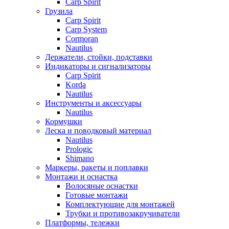
Carp Spirit
Грузила
Carp Spirit
Carp System
Cormoran
Nautilus
Держатели, стойки, подставки
Индикаторы и сигнализаторы
Carp Spirit
Korda
Nautilus
Инструменты и аксессуары
Nautilus
Кормушки
Леска и поводковый материал
Nautilus
Prologic
Shimano
Маркеры, ракеты и поплавки
Монтажи и оснастка
Волосяные оснастки
Готовые монтажи
Комплектующие для монтажей
Трубки и противозакручиватели
Платформы, тележки