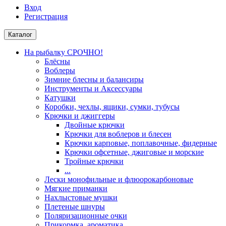
Вход
Регистрация
Каталог
На рыбалку СРОЧНО!
Блёсны
Воблеры
Зимние блесны и балансиры
Инструменты и Аксессуары
Катушки
Коробки, чехлы, ящики, сумки, тубусы
Крючки и джиггеры
Двойные крючки
Крючки для воблеров и блесен
Крючки карповые, поплавочные, фидерные
Крючки офсетные, джиговые и морские
Тройные крючки
...
Лески монофильные и флюорокарбоновые
Мягкие приманки
Нахлыстовые мушки
Плетеные шнуры
Поляризационные очки
Прикормка, ароматика