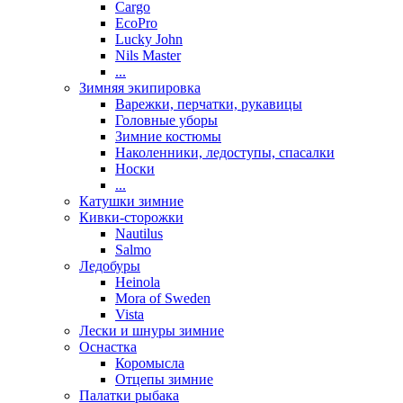
Cargo
EcoPro
Lucky John
Nils Master
...
Зимняя экипировка
Варежки, перчатки, рукавицы
Головные уборы
Зимние костюмы
Наколенники, ледоступы, спасалки
Носки
...
Катушки зимние
Кивки-сторожки
Nautilus
Salmo
Ледобуры
Heinola
Mora of Sweden
Vista
Лески и шнуры зимние
Оснастка
Коромысла
Отцепы зимние
Палатки рыбака