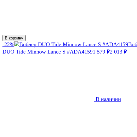
В корзину
-22%
Воб
DUO Tide Minnow Lance S #ADA4159
1 579
2 013
₽
₽
В наличии