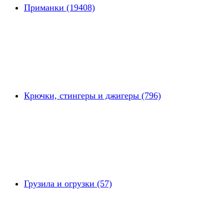
Приманки (19408)
Крючки, стингеры и джигеры (796)
Грузила и огрузки (57)