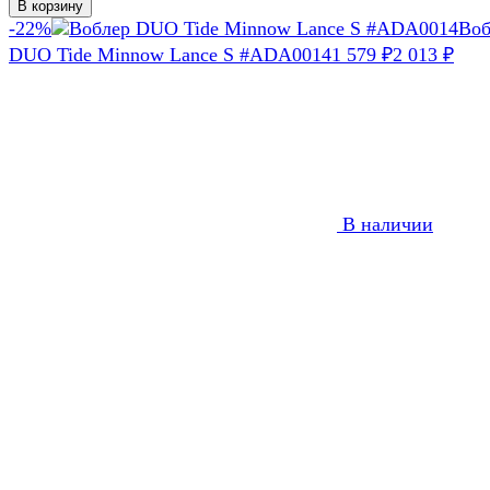
В корзину
-22%
Воб
DUO Tide Minnow Lance S #ADA0014
1 579
2 013
₽
₽
В наличии