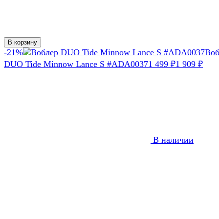
В корзину
-21%
Воб
DUO Tide Minnow Lance S #ADA0037
1 499
1 909
₽
₽
В наличии