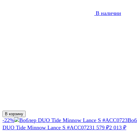
В наличии
В корзину
-22%
Воб
DUO Tide Minnow Lance S #ACC0723
1 579
2 013
₽
₽