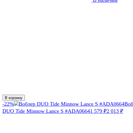
В корзину
-22%
Воб
DUO Tide Minnow Lance S #ADA0664
1 579
2 013
₽
₽