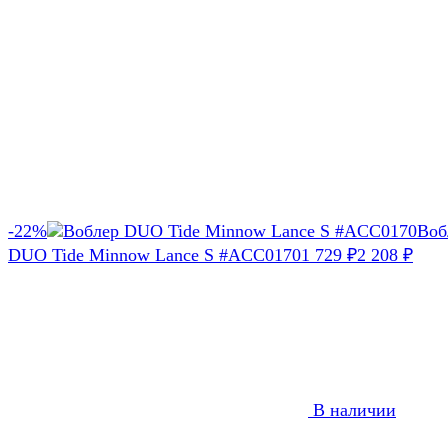
-22%
Воб
DUO Tide Minnow Lance S #ACC0170
1 729
2 208
₽
₽
В наличии