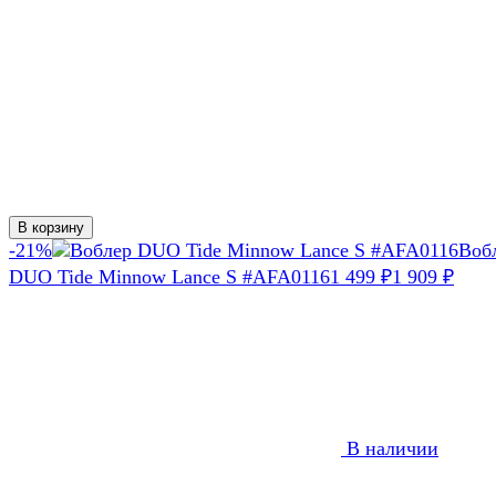
В корзину
-21%
Воб
DUO Tide Minnow Lance S #AFA0116
1 499
1 909
₽
₽
В наличии