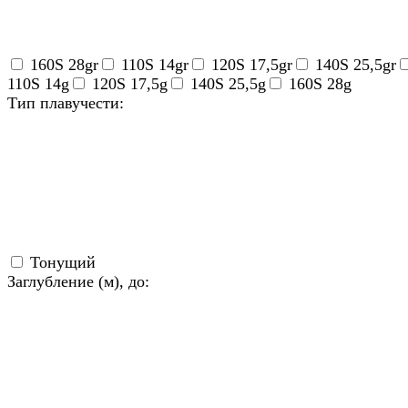
160S 28gr
110S 14gr
120S 17,5gr
140S 25,5gr
110S 14g
120S 17,5g
140S 25,5g
160S 28g
Тип плавучести:
Тонущий
Заглубление (м), до: