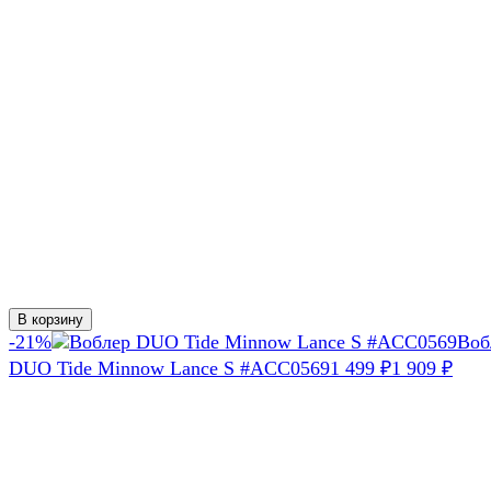
В корзину
-21%
Воб
DUO Tide Minnow Lance S #ACC0569
1 499
1 909
₽
₽