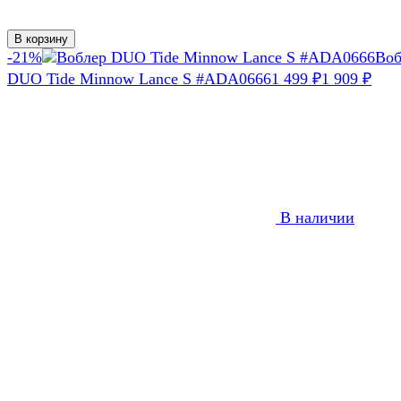
В корзину
-21%
Воб
DUO Tide Minnow Lance S #ADA0666
1 499
1 909
₽
₽
В наличии