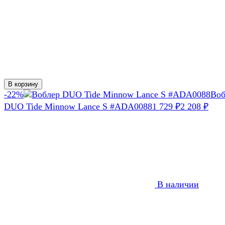
В корзину
-22%
Воб
DUO Tide Minnow Lance S #ADA0088
1 729
2 208
₽
₽
В наличии