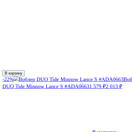
В корзину
-22%
Воб
DUO Tide Minnow Lance S #ADA0663
1 579
2 013
₽
₽
В наличии