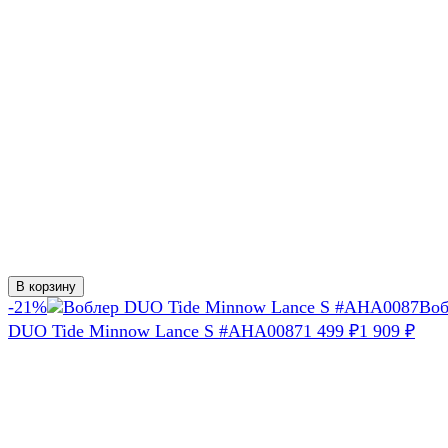
В корзину
-21%
Воб
DUO Tide Minnow Lance S #AHA0087
1 499
1 909
₽
₽