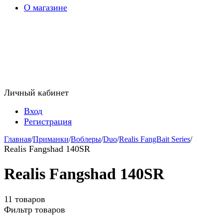
О магазине
Личный кабинет
Вход
Регистрация
Главная
/
Приманки
/
Воблеры
/
Duo
/
Realis FangBait Series
/
Realis Fangshad 140SR
Realis Fangshad 140SR
11 товаров
Фильтр товаров