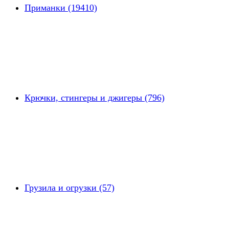
Приманки (19410)
Крючки, стингеры и джигеры (796)
Грузила и огрузки (57)