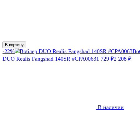
В корзину
-22%
Во
DUO Realis Fangshad 140SR #CPA0063
1 729
₽
2 208
₽
В наличии