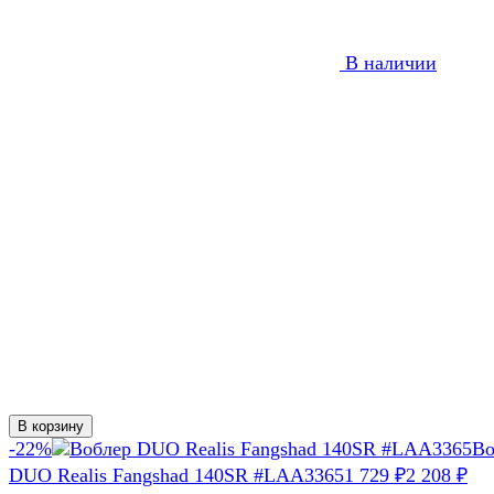
В наличии
В корзину
-22%
Во
DUO Realis Fangshad 140SR #LAA3365
1 729
₽
2 208
₽