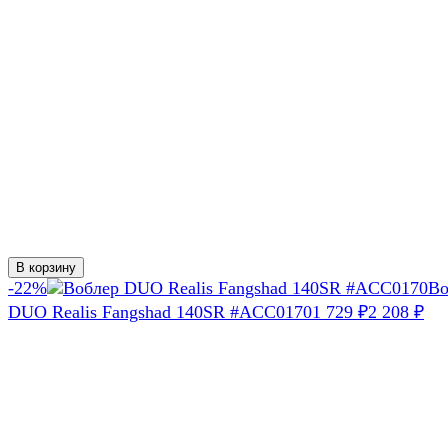
В корзину
-22%
Во
DUO Realis Fangshad 140SR #ACC0170
1 729
₽
2 208
₽