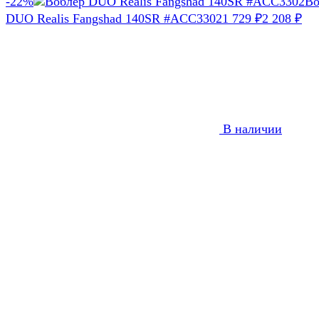
-22%
Во
DUO Realis Fangshad 140SR #ACC3302
1 729
₽
2 208
₽
В наличии