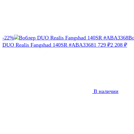
-22%
Во
DUO Realis Fangshad 140SR #ABA3368
1 729
₽
2 208
₽
В наличии