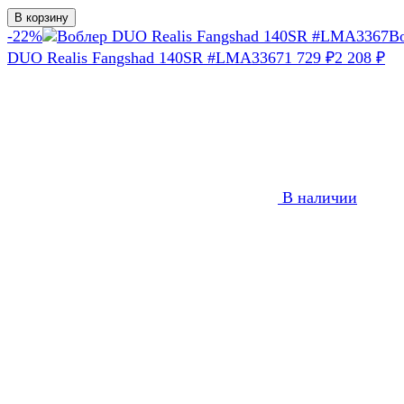
В корзину
-22%
В
DUO Realis Fangshad 140SR #LMA3367
1 729
₽
2 208
₽
В наличии