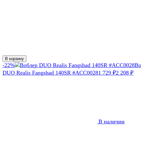
В корзину
-22%
Во
DUO Realis Fangshad 140SR #ACC0028
1 729
₽
2 208
₽
В наличии