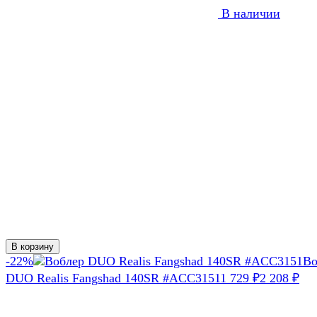
В наличии
В корзину
-22%
Во
DUO Realis Fangshad 140SR #ACC3151
1 729
₽
2 208
₽