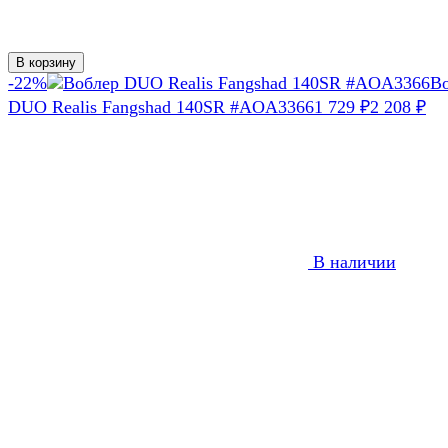
В корзину
-22%
В
DUO Realis Fangshad 140SR #AOA3366
1 729
₽
2 208
₽
В наличии