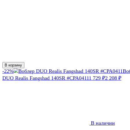
В корзину
-22%
Во
DUO Realis Fangshad 140SR #CPA0411
1 729
₽
2 208
₽
В наличии