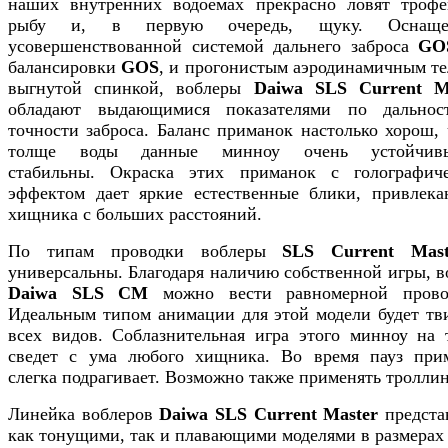
наших внутренних водоемах прекрасно ловят троф
рыбу и, в первую очередь, щуку. Оснаще
усовершенствованной системой дальнего заброса
GO
балансировки
GOS
, и прогонистым аэродинамичным те
выгнутой спинкой, воблеры
Daiwa SLS Current M
обладают выдающимися показателями по дально
точности заброса. Баланс приманок настолько хорош, 
толще воды данные минноу очень устойчи
стабильны. Окраска этих приманок с голографич
эффектом дает яркие естественные блики, привлек
хищника с больших расстояний.
По типам проводки воблеры
SLS Current Mast
универсальны. Благодаря наличию собственной игры, в
Daiwa SLS CM
можно вести равномерной прово
Идеальным типом анимации для этой модели будет тв
всех видов. Соблазнительная игра этого минноу на 
сведет с ума любого хищника. Во время пауз при
слегка подрагивает. Возможно также применять троллин
Линейка воблеров
Daiwa SLS Current Master
предста
как тонущими, так и плавающими моделями в размерах 