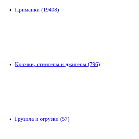
Приманки (19408)
Крючки, стингеры и джигеры (796)
Грузила и огрузки (57)