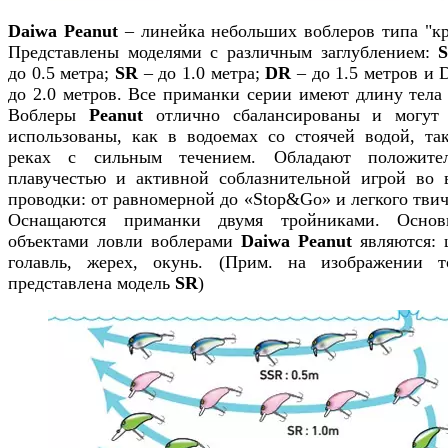
Daiwa Peanut
– линейка небольших воблеров типа "кр
Представлены моделями с различным заглублением:
до 0.5 метра;
SR
– до 1.0 метра;
DR
– до 1.5 метров и 
до 2.0 метров. Все приманки серии имеют длину тела 
Воблеры
Peanut
отлично сбалансированы и могут
использованы, как в водоемах со стоячей водой, та
реках с сильным течением. Обладают положите
плавучестью и активной соблазнительной игрой во 
проводки: от равномерной до «Stop&Go» и легкого твич
Оснащаются приманки двумя тройниками. Осно
объектами ловли воблерами
Daiwa Peanut
являются: 
голавль, жерех, окунь. (Прим. на изображении т
представлена модель
SR
)