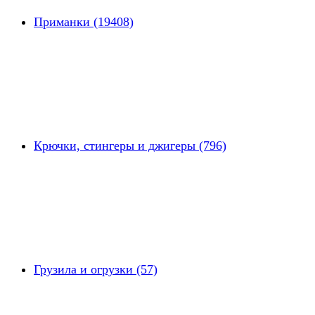
Приманки (19408)
Крючки, стингеры и джигеры (796)
Грузила и огрузки (57)