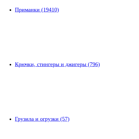
Приманки (19410)
Крючки, стингеры и джигеры (796)
Грузила и огрузки (57)