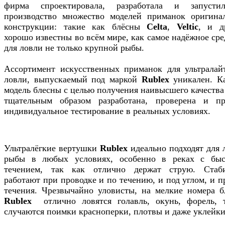
фирма спроектировала, разработала и запуст
производство множество моделей приманок оригина
конструкции: такие как блёсны
Celta
,
Veltic
, и д
хорошо известны во всём мире, как самое надёжное сре
для ловли не только крупной рыбы.
Ассортимент искусственных приманок для ультралай
ловли, выпускаемый под маркой
Rublex
уникален. К
модель блесны с целью получения наивысшего качества
тщательным образом разработана, проверена и п
индивидуальное тестирование в реальных условиях.
Ультралёгкие вертушки
Rublex
идеально подходят для 
рыбы в любых условиях, особенно в реках с бы
течением, так как отлично держат струю. Стаб
работают при проводке и по течению, и под углом, и п
течения. Чрезвычайно уловисты, на мелкие номера б
Rublex
отлично ловятся голавль, окунь, форель, 
случаются поимки красноперки, плотвы и даже уклейки