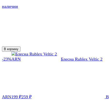
наличии
В корзину
-23%
Блесна Rublex Veltic 2
ARN
199
₽
259
₽
В