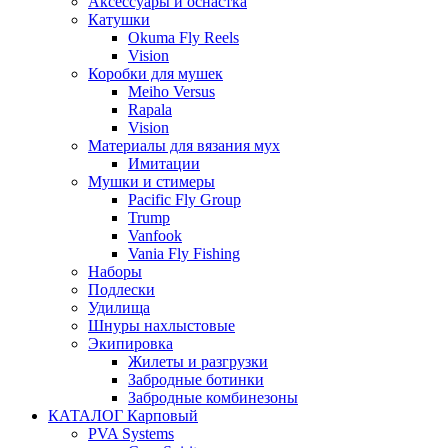
Аксессуары и оснастка
Катушки
Okuma Fly Reels
Vision
Коробки для мушек
Meiho Versus
Rapala
Vision
Материалы для вязания мух
Имитации
Мушки и стимеры
Pacific Fly Group
Trump
Vanfook
Vania Fly Fishing
Наборы
Подлески
Удилища
Шнуры нахлыстовые
Экипировка
Жилеты и разгрузки
Забродные ботинки
Забродные комбинезоны
КАТАЛОГ Карповый
PVA Systems