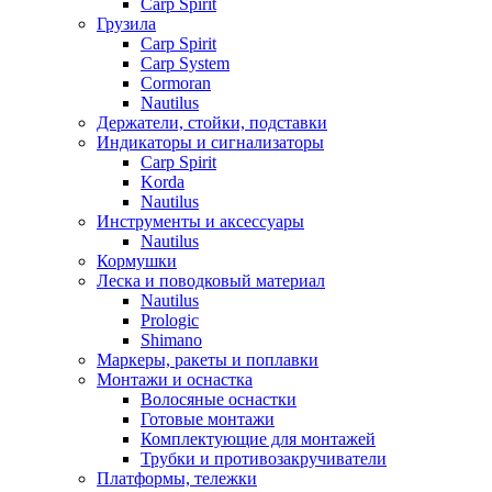
Carp Spirit
Грузила
Carp Spirit
Carp System
Cormoran
Nautilus
Держатели, стойки, подставки
Индикаторы и сигнализаторы
Carp Spirit
Korda
Nautilus
Инструменты и аксессуары
Nautilus
Кормушки
Леска и поводковый материал
Nautilus
Prologic
Shimano
Маркеры, ракеты и поплавки
Монтажи и оснастка
Волосяные оснастки
Готовые монтажи
Комплектующие для монтажей
Трубки и противозакручиватели
Платформы, тележки