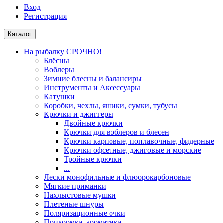
Вход
Регистрация
Каталог
На рыбалку СРОЧНО!
Блёсны
Воблеры
Зимние блесны и балансиры
Инструменты и Аксессуары
Катушки
Коробки, чехлы, ящики, сумки, тубусы
Крючки и джиггеры
Двойные крючки
Крючки для воблеров и блесен
Крючки карповые, поплавочные, фидерные
Крючки офсетные, джиговые и морские
Тройные крючки
...
Лески монофильные и флюорокарбоновые
Мягкие приманки
Нахлыстовые мушки
Плетеные шнуры
Поляризационные очки
Прикормка, ароматика