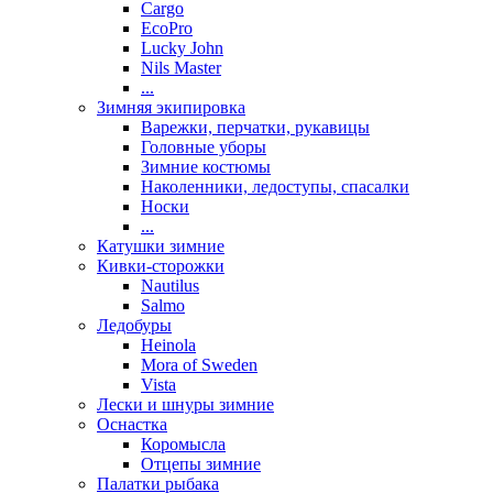
Cargo
EcoPro
Lucky John
Nils Master
...
Зимняя экипировка
Варежки, перчатки, рукавицы
Головные уборы
Зимние костюмы
Наколенники, ледоступы, спасалки
Носки
...
Катушки зимние
Кивки-сторожки
Nautilus
Salmo
Ледобуры
Heinola
Mora of Sweden
Vista
Лески и шнуры зимние
Оснастка
Коромысла
Отцепы зимние
Палатки рыбака