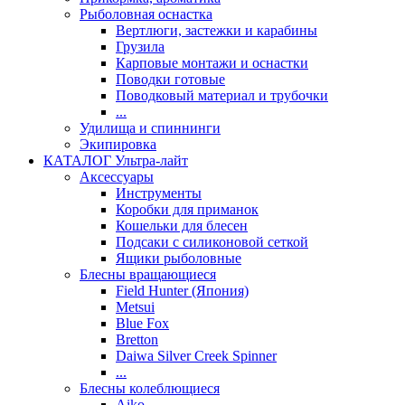
Рыболовная оснастка
Вертлюги, застежки и карабины
Грузила
Карповые монтажи и оснастки
Поводки готовые
Поводковый материал и трубочки
...
Удилища и спиннинги
Экипировка
КАТАЛОГ Ультра-лайт
Аксессуары
Инструменты
Коробки для приманок
Кошельки для блесен
Подсаки с силиконовой сеткой
Ящики рыболовные
Блесны вращающиеся
Field Hunter (Япония)
Metsui
Blue Fox
Bretton
Daiwa Silver Creek Spinner
...
Блесны колеблющиеся
Aiko