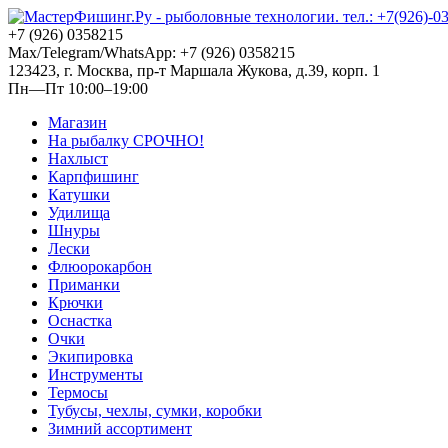
+7 (926) 0358215
Max/Telegram/WhatsApp: +7 (926) 0358215
123423, г. Москва, пр-т Маршала Жукова, д.39, корп. 1
Пн—Пт 10:00–19:00
Магазин
На рыбалку СРОЧНО!
Нахлыст
Карпфишинг
Катушки
Удилища
Шнуры
Лески
Флюорокарбон
Приманки
Крючки
Оснастка
Очки
Экипировка
Инструменты
Термосы
Тубусы, чехлы, сумки, коробки
Зимний ассортимент