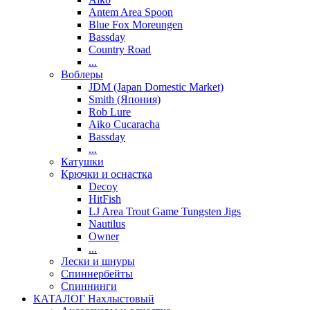
Antem Area Spoon
Blue Fox Moreungen
Bassday
Country Road
...
Воблеры
JDM (Japan Domestic Market)
Smith (Япония)
Rob Lure
Aiko Cucaracha
Bassday
...
Катушки
Крючки и оснастка
Decoy
HitFish
LJ Area Trout Game Tungsten Jigs
Nautilus
Owner
...
Лески и шнуры
Спиннербейты
Спиннинги
КАТАЛОГ Нахлыстовый