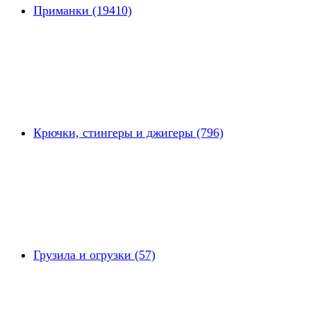
Приманки (19410)
Крючки, стингеры и джигеры (796)
Грузила и огрузки (57)