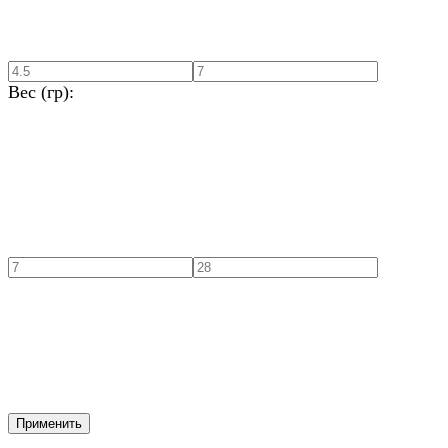
Вес (гр):
Применить