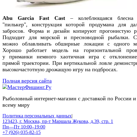
Abu Garcia Fast Cast
– колеблющаяся блесна 
"пилькер", конструкция которой продумана для да
забросов. Форма и дизайн копируют прогонистую р
Подходит для морской и пресноводной рыбалки. 
можно облавливать обширные локации с одного м
Хорошо работает модель на горизонтальной пров
у приманки немного хаотичная игра с отклонени
прямой траектории. При вертикальной ловле демонстр
высокочастотную дрожащую игру на подбросах.
Полная версия сайта
Рыболовный интернет-магазин с доставкой по России и
всему миру
Политика персональных данных
|
123423, г. Москва, пр-т Маршала Жукова, д.39, стр. 1
Пн—Пт 10:00–19:00
+7 (926) 035-82-15