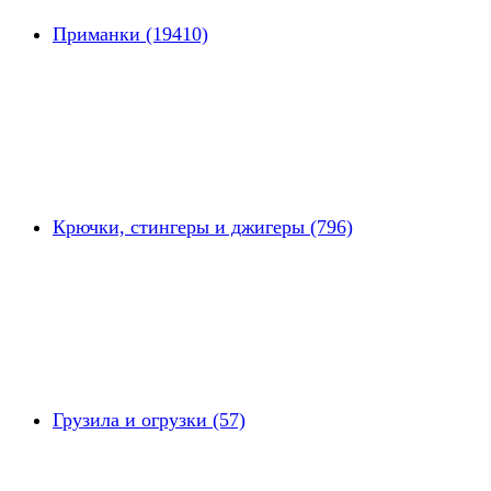
Приманки (19410)
Крючки, стингеры и джигеры (796)
Грузила и огрузки (57)