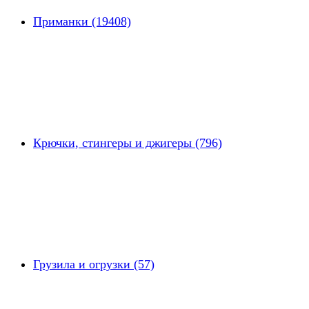
Приманки (19408)
Крючки, стингеры и джигеры (796)
Грузила и огрузки (57)