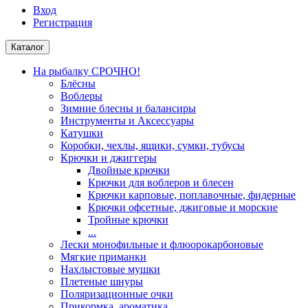
Вход
Регистрация
Каталог
На рыбалку СРОЧНО!
Блёсны
Воблеры
Зимние блесны и балансиры
Инструменты и Аксессуары
Катушки
Коробки, чехлы, ящики, сумки, тубусы
Крючки и джиггеры
Двойные крючки
Крючки для воблеров и блесен
Крючки карповые, поплавочные, фидерные
Крючки офсетные, джиговые и морские
Тройные крючки
...
Лески монофильные и флюорокарбоновые
Мягкие приманки
Нахлыстовые мушки
Плетеные шнуры
Поляризационные очки
Прикормка, ароматика