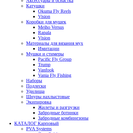
Аксессуары и оснастка
Катушки
Okuma Fly Reels
Vision
Коробки для мушек
Meiho Versus
Rapala
Vision
Материалы для вязания мух
Имитации
Мушки и стимеры
Pacific Fly Group
Trump
Vanfook
Vania Fly Fishing
Наборы
Подлески
Удилища
Шнуры нахлыстовые
Экипировка
Жилеты и разгрузки
Забродные ботинки
Забродные комбинезоны
КАТАЛОГ Карповый
PVA Systems