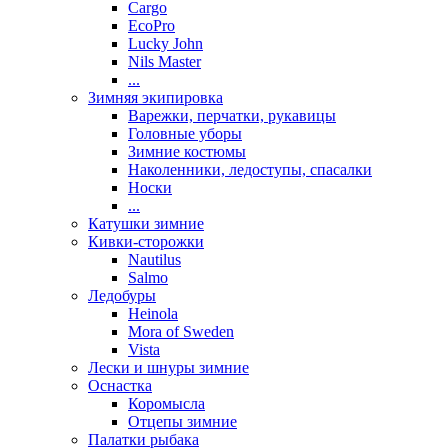
Cargo
EcoPro
Lucky John
Nils Master
...
Зимняя экипировка
Варежки, перчатки, рукавицы
Головные уборы
Зимние костюмы
Наколенники, ледоступы, спасалки
Носки
...
Катушки зимние
Кивки-сторожки
Nautilus
Salmo
Ледобуры
Heinola
Mora of Sweden
Vista
Лески и шнуры зимние
Оснастка
Коромысла
Отцепы зимние
Палатки рыбака