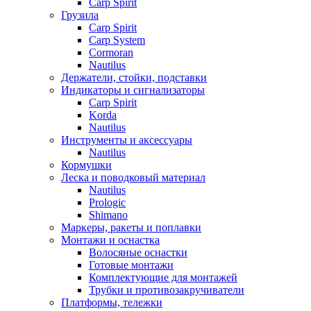
Carp Spirit
Грузила
Carp Spirit
Carp System
Cormoran
Nautilus
Держатели, стойки, подставки
Индикаторы и сигнализаторы
Carp Spirit
Korda
Nautilus
Инструменты и аксессуары
Nautilus
Кормушки
Леска и поводковый материал
Nautilus
Prologic
Shimano
Маркеры, ракеты и поплавки
Монтажи и оснастка
Волосяные оснастки
Готовые монтажи
Комплектующие для монтажей
Трубки и противозакручиватели
Платформы, тележки