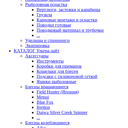
Рыболовная оснастка
Вертлюги, застежки и карабины
Грузила
Карповые монтажи и оснастки
Поводки готовые
Поводковый материал и трубочки
...
Удилища и спиннинги
Экипировка
КАТАЛОГ Ультра-лайт
Аксессуары
Инструменты
Коробки для приманок
Кошельки для блесен
Подсаки с силиконовой сеткой
Ящики рыболовные
Блесны вращающиеся
Field Hunter (Япония)
Metsui
Blue Fox
Bretton
Daiwa Silver Creek Spinner
...
Блесны колеблющиеся
Aiko