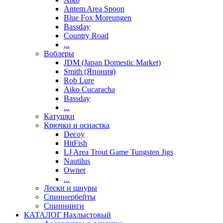
Antem Area Spoon
Blue Fox Moreungen
Bassday
Country Road
...
Воблеры
JDM (Japan Domestic Market)
Smith (Япония)
Rob Lure
Aiko Cucaracha
Bassday
...
Катушки
Крючки и оснастка
Decoy
HitFish
LJ Area Trout Game Tungsten Jigs
Nautilus
Owner
...
Лески и шнуры
Спиннербейты
Спиннинги
КАТАЛОГ Нахлыстовый