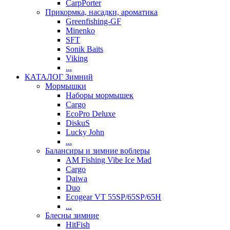
CarpPorter
Прикормка, насадки, ароматика
Greenfishing-GF
Minenko
SFT
Sonik Baits
Viking
...
КАТАЛОГ Зимний
Мормышки
Наборы мормышек
Cargo
EcoPro Deluxe
DiskuS
Lucky John
...
Балансиры и зимние воблеры
AM Fishing Vibe Ice Mad
Cargo
Daiwa
Duo
Ecogear VT 55SP/65SP/65H
...
Блесны зимние
HitFish