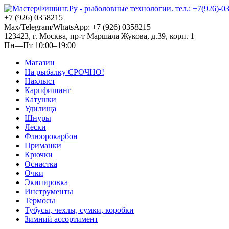
+7 (926) 0358215
Max/Telegram/WhatsApp: +7 (926) 0358215
123423, г. Москва, пр-т Маршала Жукова, д.39, корп. 1
Пн—Пт 10:00–19:00
Магазин
На рыбалку СРОЧНО!
Нахлыст
Карпфишинг
Катушки
Удилища
Шнуры
Лески
Флюорокарбон
Приманки
Крючки
Оснастка
Очки
Экипировка
Инструменты
Термосы
Тубусы, чехлы, сумки, коробки
Зимний ассортимент