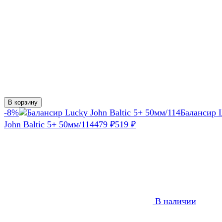
В корзину
-8%
Балансир 
John Baltic 5+ 50мм/114
479
₽
519
₽
В наличии