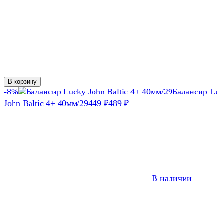
В корзину
-8%
Балансир L
John Baltic 4+ 40мм/29
449
₽
489
₽
В наличии