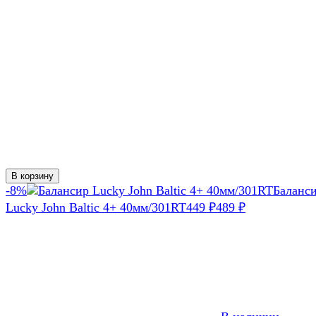
В корзину
-8%
Баланс
Lucky John Baltic 4+ 40мм/301RT
449
₽
489
₽