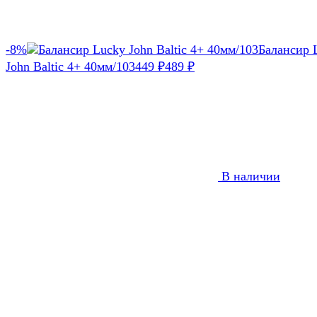
-8%
Балансир 
John Baltic 4+ 40мм/103
449
₽
489
₽
В наличии