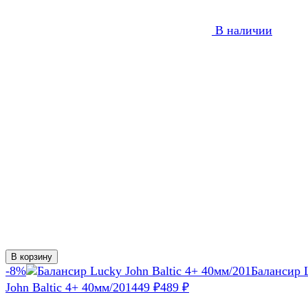
В наличии
В корзину
-8%
Балансир 
John Baltic 4+ 40мм/201
449
₽
489
₽