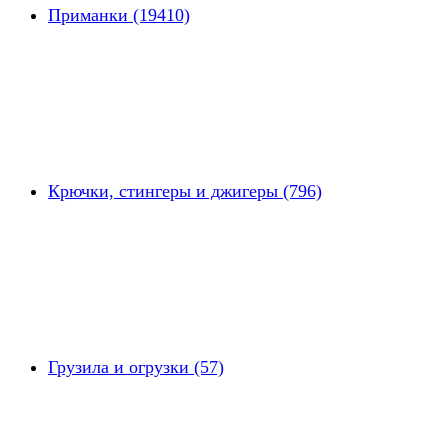
Приманки (19410)
Крючки, стингеры и джигеры (796)
Грузила и огрузки (57)