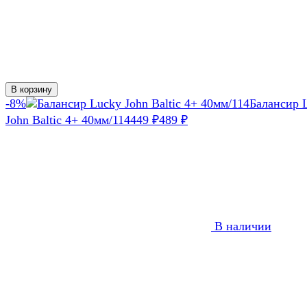
В корзину
-8%
Балансир 
John Baltic 4+ 40мм/114
449
₽
489
₽
В наличии