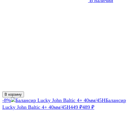
В наличии
В корзину
-8%
Балансир
Lucky John Baltic 4+ 40мм/45H
449
₽
489
₽