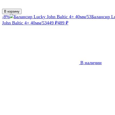
В корзину
-8%
Балансир L
John Baltic 4+ 40мм/53
449
₽
489
₽
В наличии