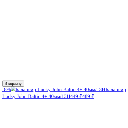
В корзину
-8%
Балансир
Lucky John Baltic 4+ 40мм/13H
449
₽
489
₽