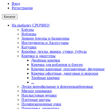
Вход
Регистрация
Каталог
На рыбалку СРОЧНО!
Блёсны
Воблеры
Зимние блесны и балансиры
Инструменты и Аксессуары
Катушки
Коробки, чехлы, ящики, сумки, тубусы
Крючки и джиггеры
Двойные крючки
Крючки для воблеров и блесен
Крючки карповые, поплавочные, фидерные
Крючки офсетные, джиговые и морские
Тройные крючки
...
Лески монофильные и флюорокарбоновые
Мягкие приманки
Нахлыстовые мушки
Плетеные шнуры
Поляризационные очки
Прикормка, ароматика