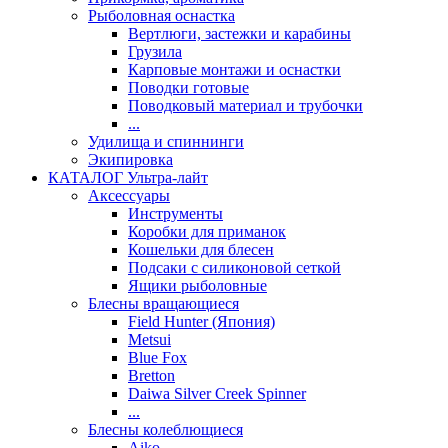
Рыболовная оснастка
Вертлюги, застежки и карабины
Грузила
Карповые монтажи и оснастки
Поводки готовые
Поводковый материал и трубочки
...
Удилища и спиннинги
Экипировка
КАТАЛОГ Ультра-лайт
Аксессуары
Инструменты
Коробки для приманок
Кошельки для блесен
Подсаки с силиконовой сеткой
Ящики рыболовные
Блесны вращающиеся
Field Hunter (Япония)
Metsui
Blue Fox
Bretton
Daiwa Silver Creek Spinner
...
Блесны колеблющиеся
Aiko