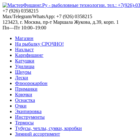
+7 (926) 0358215
Max/Telegram/WhatsApp: +7 (926) 0358215
123423, г. Москва, пр-т Маршала Жукова, д.39, корп. 1
Пн—Пт 10:00–19:00
Магазин
На рыбалку СРОЧНО!
Нахлыст
Карпфишинг
Катушки
Удилища
Шнуры
Лески
Флюорокарбон
Приманки
Крючки
Оснастка
Очки
Экипировка
Инструменты
Термосы
Тубусы, чехлы, сумки, коробки
Зимний ассортимент