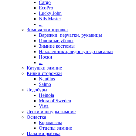
Cargo
EcoPro
Lucky John
Nils Master
...
Зимняя экипировка
Варежки, перчатки, рукавицы
Головные уборы
Зимние костюмы
Наколенники, ледоступы, спасалки
Носки
...
Катушки зимние
Кивки-сторожки
Nautilus
Salmo
Ледобуры
Heinola
Mora of Sweden
Vista
Лески и шнуры зимние
Оснастка
Коромысла
Отцепы зимние
Палатки рыбака