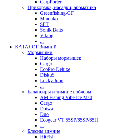
CarpPorter
Прикормка, насадки, ароматика
Greenfishing-GF
Minenko
SFT
Sonik Baits
Viking
...
КАТАЛОГ Зимний
Мормышки
Наборы мормышек
Cargo
EcoPro Deluxe
DiskuS
Lucky John
...
Балансиры и зимние воблеры
AM Fishing Vibe Ice Mad
Cargo
Daiwa
Duo
Ecogear VT 55SP/65SP/65H
...
Блесны зимние
HitFish