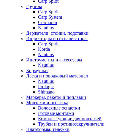
Carp Spirit
Грузила
Carp Spirit
Carp System
Cormoran
Nautilus
Держатели, стойки, подставки
Индикаторы и сигнализаторы
Carp Spirit
Korda
Nautilus
Инструменты и аксессуары
Nautilus
Кормушки
Леска и поводковый материал
Nautilus
Prologic
Shimano
Маркеры, ракеты и поплавки
Монтажи и оснастка
Волосяные оснастки
Готовые монтажи
Комплектующие для монтажей
Трубки и противозакручиватели
Платформы, тележки