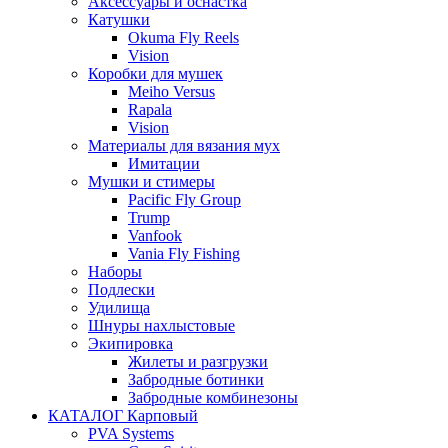
Аксессуары и оснастка
Катушки
Okuma Fly Reels
Vision
Коробки для мушек
Meiho Versus
Rapala
Vision
Материалы для вязания мух
Имитации
Мушки и стимеры
Pacific Fly Group
Trump
Vanfook
Vania Fly Fishing
Наборы
Подлески
Удилища
Шнуры нахлыстовые
Экипировка
Жилеты и разгрузки
Забродные ботинки
Забродные комбинезоны
КАТАЛОГ Карповый
PVA Systems