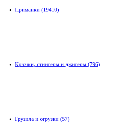
Приманки (19410)
Крючки, стингеры и джигеры (796)
Грузила и огрузки (57)