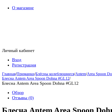
О магазине
Личный кабинет
Вход
Регистрация
Главная
/
Приманки
/
Блёсны колеблющиеся
/
Antem
/
Area Spoon Do
Блесна Antem Area Spoon Dohna #GL12
/
Блесна Antem Area Spoon Dohna #GL12
Обзор
Отзывы
(0)
Блесна Antem Area Spoon Doh