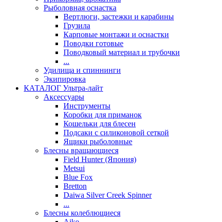
Рыболовная оснастка
Вертлюги, застежки и карабины
Грузила
Карповые монтажи и оснастки
Поводки готовые
Поводковый материал и трубочки
...
Удилища и спиннинги
Экипировка
КАТАЛОГ Ультра-лайт
Аксессуары
Инструменты
Коробки для приманок
Кошельки для блесен
Подсаки с силиконовой сеткой
Ящики рыболовные
Блесны вращающиеся
Field Hunter (Япония)
Metsui
Blue Fox
Bretton
Daiwa Silver Creek Spinner
...
Блесны колеблющиеся
Aiko