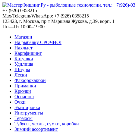
+7 (926) 0358215
Max/Telegram/WhatsApp: +7 (926) 0358215
123423, г. Москва, пр-т Маршала Жукова, д.39, корп. 1
Пн—Пт 10:00–19:00
Магазин
На рыбалку СРОЧНО!
Нахлыст
Карпфишинг
Катушки
Удилища
Шнуры
Лески
Флюорокарбон
Приманки
Крючки
Оснастка
Очки
Экипировка
Инструменты
Термосы
Тубусы, чехлы, сумки, коробки
Зимний ассортимент