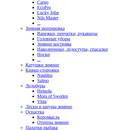
Cargo
EcoPro
Lucky John
Nils Master
...
Зимняя экипировка
Варежки, перчатки, рукавицы
Головные уборы
Зимние костюмы
Наколенники, ледоступы, спасалки
Носки
...
Катушки зимние
Кивки-сторожки
Nautilus
Salmo
Ледобуры
Heinola
Mora of Sweden
Vista
Лески и шнуры зимние
Оснастка
Коромысла
Отцепы зимние
Палатки рыбака