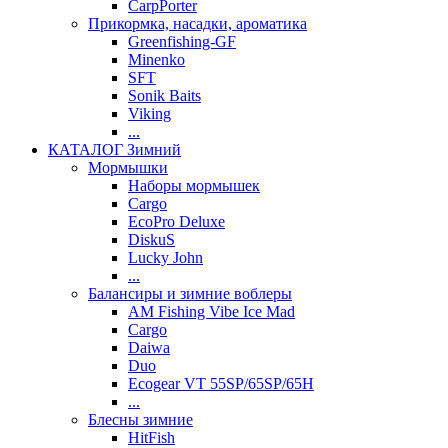
CarpPorter
Прикормка, насадки, ароматика
Greenfishing-GF
Minenko
SFT
Sonik Baits
Viking
...
КАТАЛОГ Зимний
Мормышки
Наборы мормышек
Cargo
EcoPro Deluxe
DiskuS
Lucky John
...
Балансиры и зимние воблеры
AM Fishing Vibe Ice Mad
Cargo
Daiwa
Duo
Ecogear VT 55SP/65SP/65H
...
Блесны зимние
HitFish