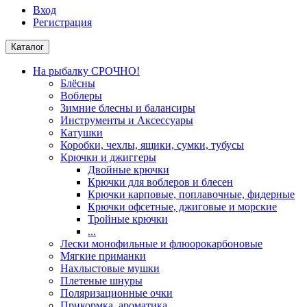
Вход
Регистрация
Каталог
На рыбалку СРОЧНО!
Блёсны
Воблеры
Зимние блесны и балансиры
Инструменты и Аксессуары
Катушки
Коробки, чехлы, ящики, сумки, тубусы
Крючки и джиггеры
Двойные крючки
Крючки для воблеров и блесен
Крючки карповые, поплавочные, фидерные
Крючки офсетные, джиговые и морские
Тройные крючки
...
Лески монофильные и флюорокарбоновые
Мягкие приманки
Нахлыстовые мушки
Плетеные шнуры
Поляризационные очки
Прикормка, ароматика