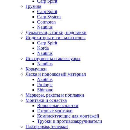
Carp Spirit
Грузила
Carp Spirit
Carp System
Cormoran
Nautilus
Держатели, стойки, подставки
Индикаторы и сигнализаторы
Carp Spirit
Korda
Nautilus
Инструменты и аксессуары
Nautilus
Кормушки
Леска и поводковый материал
Nautilus
Prologic
Shimano
Маркеры, ракеты и поплавки
Монтажи и оснастка
Волосяные оснастки
Готовые монтажи
Комплектующие для монтажей
Трубки и противозакручиватели
Платформы, тележки