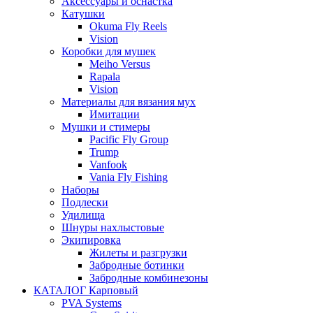
Аксессуары и оснастка
Катушки
Okuma Fly Reels
Vision
Коробки для мушек
Meiho Versus
Rapala
Vision
Материалы для вязания мух
Имитации
Мушки и стимеры
Pacific Fly Group
Trump
Vanfook
Vania Fly Fishing
Наборы
Подлески
Удилища
Шнуры нахлыстовые
Экипировка
Жилеты и разгрузки
Забродные ботинки
Забродные комбинезоны
КАТАЛОГ Карповый
PVA Systems