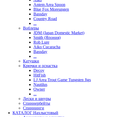
Antem Area Spoon
Blue Fox Moreungen
Bassday
Country Road
...
Воблеры
JDM (Japan Domestic Market)
Smith (Япония)
Rob Lure
Aiko Cucaracha
Bassday
...
Катушки
Крючки и оснастка
Decoy
HitFish
LJ Area Trout Game Tungsten Jigs
Nautilus
Owner
...
Лески и шнуры
Спиннербейты
Спиннинги
КАТАЛОГ Нахлыстовый