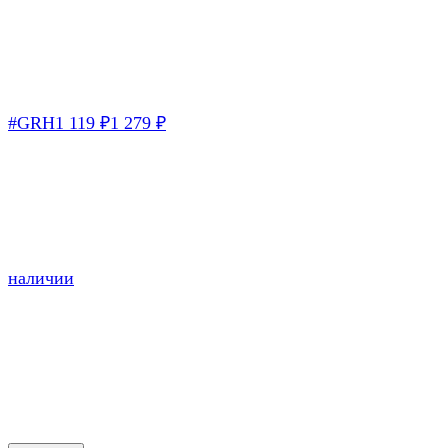
#GRH
1 119
₽
1 279
₽
наличии