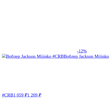
-12%
Воблер Jackson Mijinko
#CRB
1 059
₽
1 209
₽