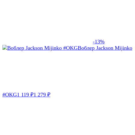
-13%
Воблер Jackson Mijinko
#OKG
1 119
₽
1 279
₽