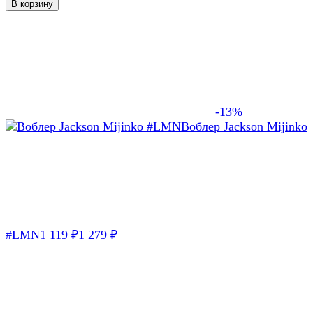
В корзину
-13%
Воблер Jackson Mijinko
#LMN
1 119
₽
1 279
₽