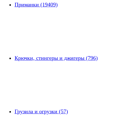
Приманки (19409)
Крючки, стингеры и джигеры (796)
Грузила и огрузки (57)