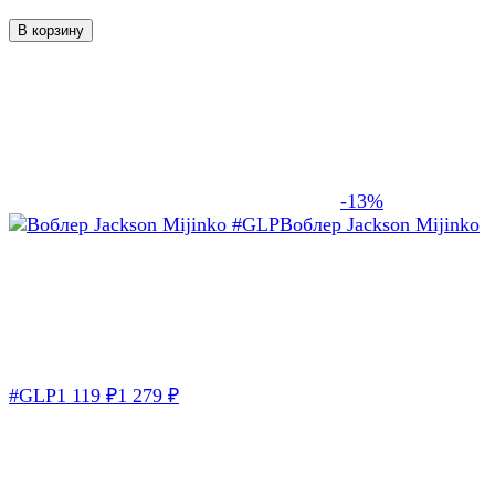
В корзину
-13%
Воблер Jackson Mijinko
#GLP
1 119
₽
1 279
₽