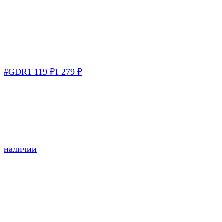
#GDR
1 119
₽
1 279
₽
наличии