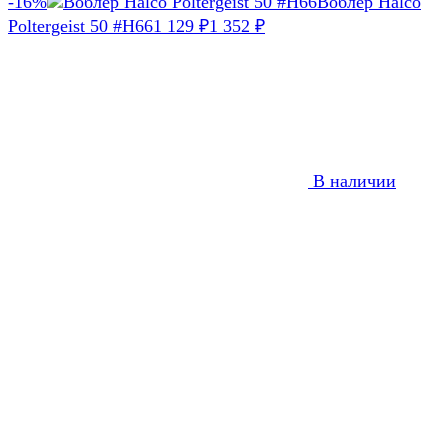
-16%
Воблер Halco
Poltergeist 50 #H66
1 129
1 352
₽
₽
В наличии