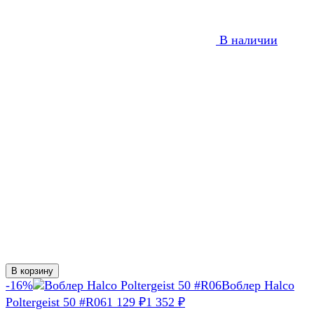
В наличии
В корзину
-16%
Воблер Halco
Poltergeist 50 #R06
1 129
1 352
₽
₽