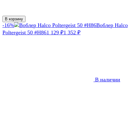
В корзину
-16%
Воблер Halco
Poltergeist 50 #H86
1 129
1 352
₽
₽
В наличии