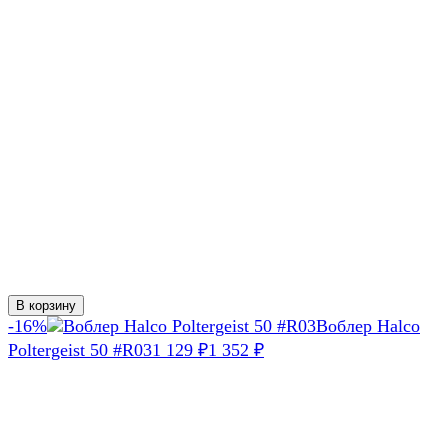
В корзину
-16%
Воблер Halco
Poltergeist 50 #R03
1 129
1 352
₽
₽