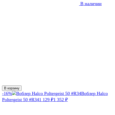
В наличии
В корзину
-16%
Воблер Halco
Poltergeist 50 #R34
1 129
1 352
₽
₽