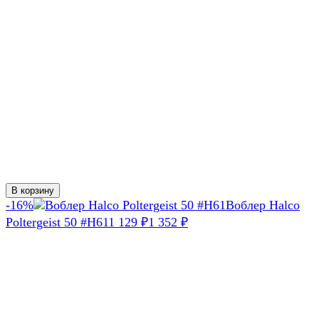
В корзину
-16%
Воблер Halco
Poltergeist 50 #H61
1 129
1 352
₽
₽