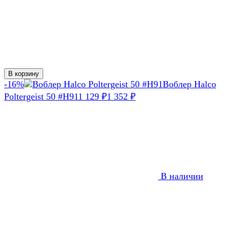
В корзину
-16%
Воблер Halco
Poltergeist 50 #H91
1 129
1 352
₽
₽
В наличии