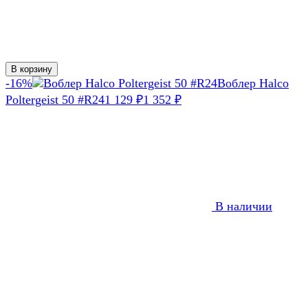
В корзину
-16%
Воблер Halco
Poltergeist 50 #R24
1 129
1 352
₽
₽
В наличии