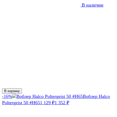
В наличии
В корзину
-16%
Воблер Halco
Poltergeist 50 #H65
1 129
1 352
₽
₽