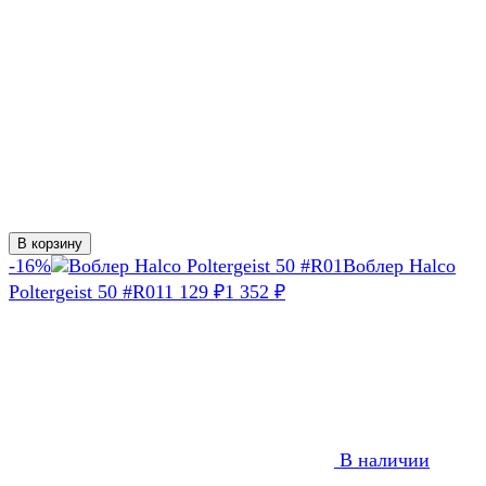
В корзину
-16%
Воблер Halco
Poltergeist 50 #R01
1 129
1 352
₽
₽
В наличии