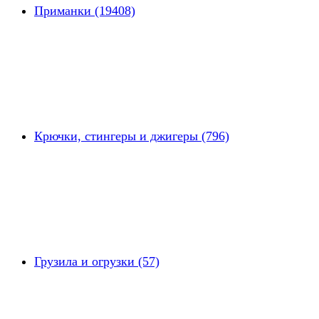
Приманки (19408)
Крючки, стингеры и джигеры (796)
Грузила и огрузки (57)