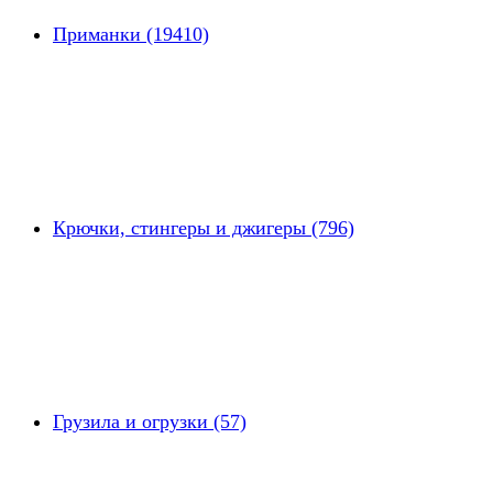
Приманки (19410)
Крючки, стингеры и джигеры (796)
Грузила и огрузки (57)