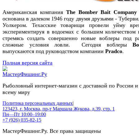
Американская компания
The Bomber Bait Company
основана в далеком 1946 году двумя друзьями - Туберви
Уолкером. Техасские товарищи провели уйму вре
экспериментируя в водоемах с большим количеством к
стремясь создать совершенно новые воблеры под р
сложные условия ловли. Сегодня воблеры
Bo
выпускаются под руководством компании
Pradco
.
Полная версия сайта
Рыболовный интернет-магазин с доставкой по России и
всему миру
Политика персональных данных
|
123423, г. Москва, пр-т Маршала Жукова, д.39, стр. 1
Пн—Пт 10:00–19:00
+7 (926) 035-82-15
МастерФишинг.Ру. Все права защищены