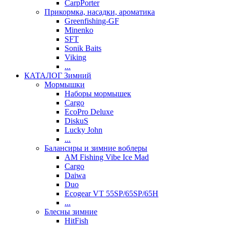
CarpPorter
Прикормка, насадки, ароматика
Greenfishing-GF
Minenko
SFT
Sonik Baits
Viking
...
КАТАЛОГ Зимний
Мормышки
Наборы мормышек
Cargo
EcoPro Deluxe
DiskuS
Lucky John
...
Балансиры и зимние воблеры
AM Fishing Vibe Ice Mad
Cargo
Daiwa
Duo
Ecogear VT 55SP/65SP/65H
...
Блесны зимние
HitFish