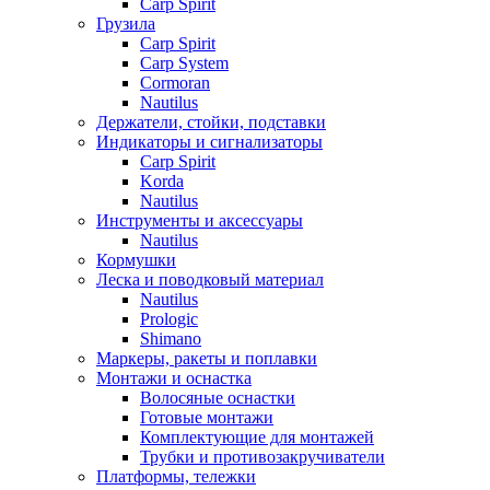
Carp Spirit
Грузила
Carp Spirit
Carp System
Cormoran
Nautilus
Держатели, стойки, подставки
Индикаторы и сигнализаторы
Carp Spirit
Korda
Nautilus
Инструменты и аксессуары
Nautilus
Кормушки
Леска и поводковый материал
Nautilus
Prologic
Shimano
Маркеры, ракеты и поплавки
Монтажи и оснастка
Волосяные оснастки
Готовые монтажи
Комплектующие для монтажей
Трубки и противозакручиватели
Платформы, тележки