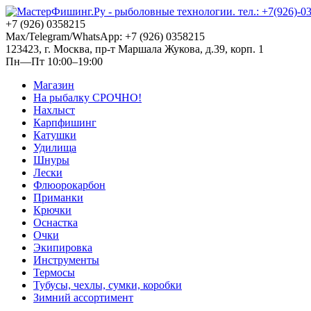
+7 (926) 0358215
Max/Telegram/WhatsApp: +7 (926) 0358215
123423, г. Москва, пр-т Маршала Жукова, д.39, корп. 1
Пн—Пт 10:00–19:00
Магазин
На рыбалку СРОЧНО!
Нахлыст
Карпфишинг
Катушки
Удилища
Шнуры
Лески
Флюорокарбон
Приманки
Крючки
Оснастка
Очки
Экипировка
Инструменты
Термосы
Тубусы, чехлы, сумки, коробки
Зимний ассортимент