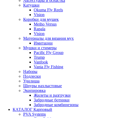
Аксессуары и оснастка
Катушки
Okuma Fly Reels
Vision
Коробки для мушек
Meiho Versus
Rapala
Vision
Материалы для вязания мух
Имитации
Мушки и стимеры
Pacific Fly Group
Trump
Vanfook
Vania Fly Fishing
Наборы
Подлески
Удилища
Шнуры нахлыстовые
Экипировка
Жилеты и разгрузки
Забродные ботинки
Забродные комбинезоны
КАТАЛОГ Карповый
PVA Systems