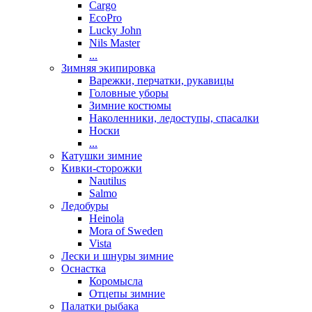
Cargo
EcoPro
Lucky John
Nils Master
...
Зимняя экипировка
Варежки, перчатки, рукавицы
Головные уборы
Зимние костюмы
Наколенники, ледоступы, спасалки
Носки
...
Катушки зимние
Кивки-сторожки
Nautilus
Salmo
Ледобуры
Heinola
Mora of Sweden
Vista
Лески и шнуры зимние
Оснастка
Коромысла
Отцепы зимние
Палатки рыбака