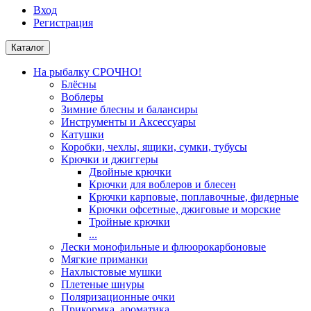
Вход
Регистрация
Каталог
На рыбалку СРОЧНО!
Блёсны
Воблеры
Зимние блесны и балансиры
Инструменты и Аксессуары
Катушки
Коробки, чехлы, ящики, сумки, тубусы
Крючки и джиггеры
Двойные крючки
Крючки для воблеров и блесен
Крючки карповые, поплавочные, фидерные
Крючки офсетные, джиговые и морские
Тройные крючки
...
Лески монофильные и флюорокарбоновые
Мягкие приманки
Нахлыстовые мушки
Плетеные шнуры
Поляризационные очки
Прикормка, ароматика