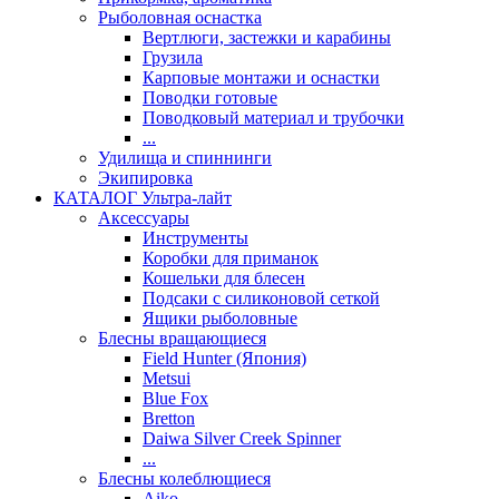
Рыболовная оснастка
Вертлюги, застежки и карабины
Грузила
Карповые монтажи и оснастки
Поводки готовые
Поводковый материал и трубочки
...
Удилища и спиннинги
Экипировка
КАТАЛОГ Ультра-лайт
Аксессуары
Инструменты
Коробки для приманок
Кошельки для блесен
Подсаки с силиконовой сеткой
Ящики рыболовные
Блесны вращающиеся
Field Hunter (Япония)
Metsui
Blue Fox
Bretton
Daiwa Silver Creek Spinner
...
Блесны колеблющиеся
Aiko