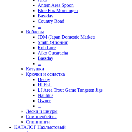
Antem Area Spoon
Blue Fox Moreungen
Bassday
Country Road
...
Воблеры
JDM (Japan Domestic Market)
Smith (Япония)
Rob Lure
Aiko Cucaracha
Bassday
...
Катушки
Крючки и оснастка
Decoy
HitFish
LJ Area Trout Game Tungsten Jigs
Nautilus
Owner
...
Лески и шнуры
Спиннербейты
Спиннинги
КАТАЛОГ Нахлыстовый