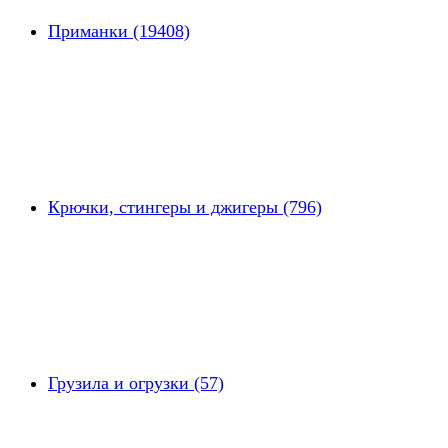
Приманки (19408)
Крючки, стингеры и джигеры (796)
Грузила и огрузки (57)