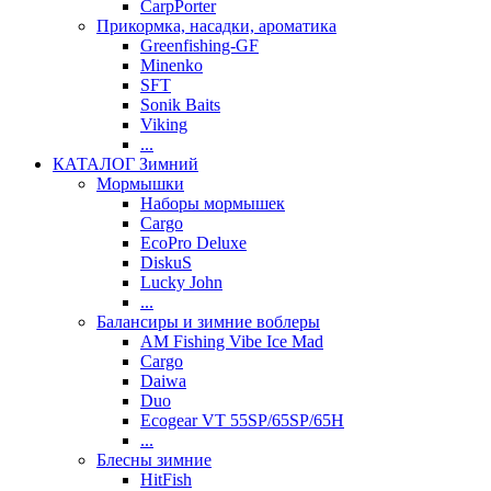
CarpPorter
Прикормка, насадки, ароматика
Greenfishing-GF
Minenko
SFT
Sonik Baits
Viking
...
КАТАЛОГ Зимний
Мормышки
Наборы мормышек
Cargo
EcoPro Deluxe
DiskuS
Lucky John
...
Балансиры и зимние воблеры
AM Fishing Vibe Ice Mad
Cargo
Daiwa
Duo
Ecogear VT 55SP/65SP/65H
...
Блесны зимние
HitFish