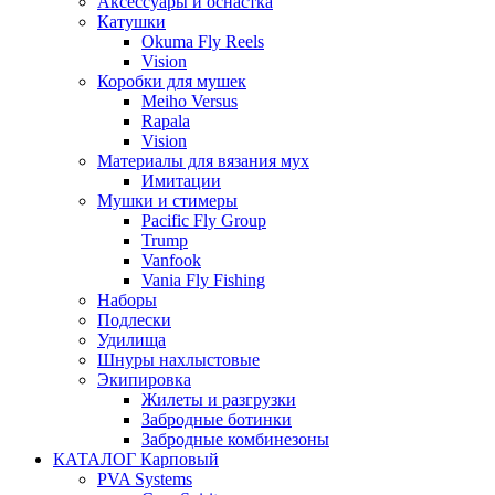
Аксессуары и оснастка
Катушки
Okuma Fly Reels
Vision
Коробки для мушек
Meiho Versus
Rapala
Vision
Материалы для вязания мух
Имитации
Мушки и стимеры
Pacific Fly Group
Trump
Vanfook
Vania Fly Fishing
Наборы
Подлески
Удилища
Шнуры нахлыстовые
Экипировка
Жилеты и разгрузки
Забродные ботинки
Забродные комбинезоны
КАТАЛОГ Карповый
PVA Systems