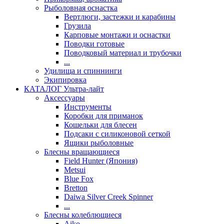
Рыболовная оснастка
Вертлюги, застежки и карабины
Грузила
Карповые монтажи и оснастки
Поводки готовые
Поводковый материал и трубочки
...
Удилища и спиннинги
Экипировка
КАТАЛОГ Ультра-лайт
Аксессуары
Инструменты
Коробки для приманок
Кошельки для блесен
Подсаки с силиконовой сеткой
Ящики рыболовные
Блесны вращающиеся
Field Hunter (Япония)
Metsui
Blue Fox
Bretton
Daiwa Silver Creek Spinner
...
Блесны колеблющиеся
Aiko