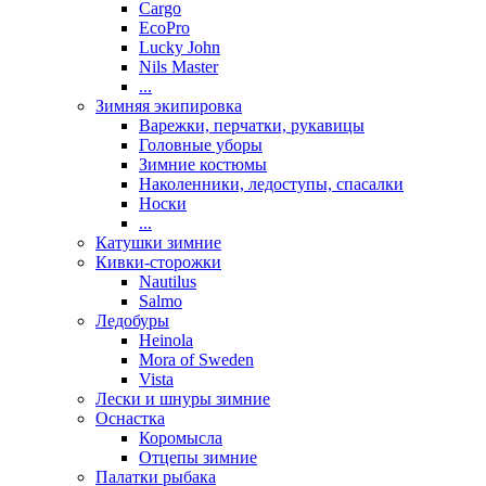
Cargo
EcoPro
Lucky John
Nils Master
...
Зимняя экипировка
Варежки, перчатки, рукавицы
Головные уборы
Зимние костюмы
Наколенники, ледоступы, спасалки
Носки
...
Катушки зимние
Кивки-сторожки
Nautilus
Salmo
Ледобуры
Heinola
Mora of Sweden
Vista
Лески и шнуры зимние
Оснастка
Коромысла
Отцепы зимние
Палатки рыбака