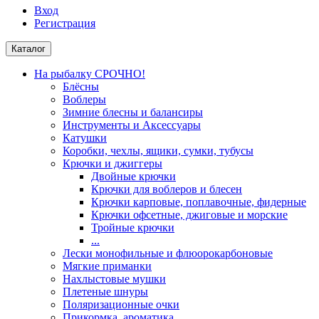
Вход
Регистрация
Каталог
На рыбалку СРОЧНО!
Блёсны
Воблеры
Зимние блесны и балансиры
Инструменты и Аксессуары
Катушки
Коробки, чехлы, ящики, сумки, тубусы
Крючки и джиггеры
Двойные крючки
Крючки для воблеров и блесен
Крючки карповые, поплавочные, фидерные
Крючки офсетные, джиговые и морские
Тройные крючки
...
Лески монофильные и флюорокарбоновые
Мягкие приманки
Нахлыстовые мушки
Плетеные шнуры
Поляризационные очки
Прикормка, ароматика