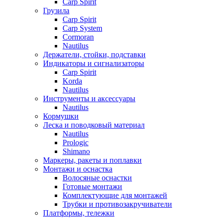
Carp Spirit
Грузила
Carp Spirit
Carp System
Cormoran
Nautilus
Держатели, стойки, подставки
Индикаторы и сигнализаторы
Carp Spirit
Korda
Nautilus
Инструменты и аксессуары
Nautilus
Кормушки
Леска и поводковый материал
Nautilus
Prologic
Shimano
Маркеры, ракеты и поплавки
Монтажи и оснастка
Волосяные оснастки
Готовые монтажи
Комплектующие для монтажей
Трубки и противозакручиватели
Платформы, тележки