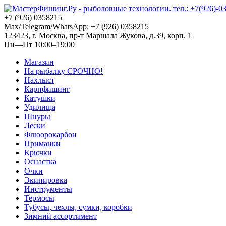
+7 (926) 0358215
Max/Telegram/WhatsApp: +7 (926) 0358215
123423, г. Москва, пр-т Маршала Жукова, д.39, корп. 1
Пн—Пт 10:00–19:00
Магазин
На рыбалку СРОЧНО!
Нахлыст
Карпфишинг
Катушки
Удилища
Шнуры
Лески
Флюорокарбон
Приманки
Крючки
Оснастка
Очки
Экипировка
Инструменты
Термосы
Тубусы, чехлы, сумки, коробки
Зимний ассортимент