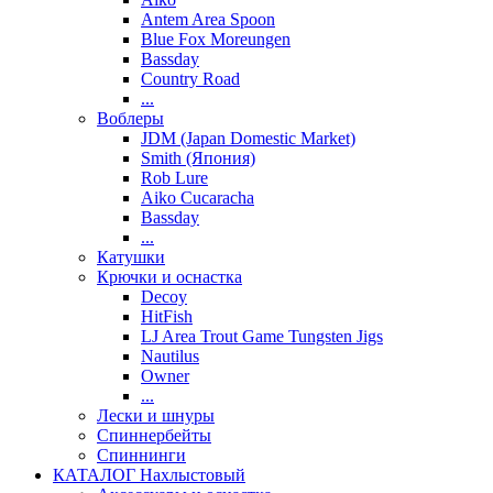
Antem Area Spoon
Blue Fox Moreungen
Bassday
Country Road
...
Воблеры
JDM (Japan Domestic Market)
Smith (Япония)
Rob Lure
Aiko Cucaracha
Bassday
...
Катушки
Крючки и оснастка
Decoy
HitFish
LJ Area Trout Game Tungsten Jigs
Nautilus
Owner
...
Лески и шнуры
Спиннербейты
Спиннинги
КАТАЛОГ Нахлыстовый