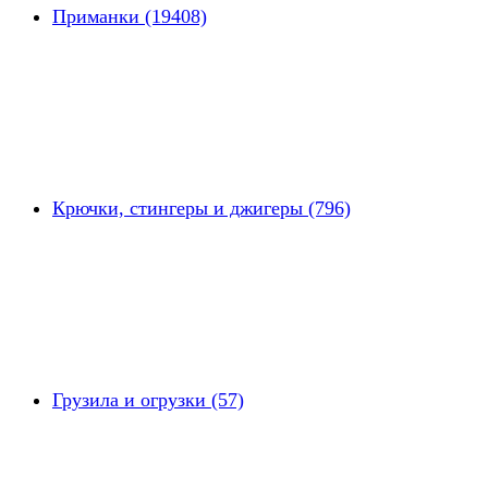
Приманки (19408)
Крючки, стингеры и джигеры (796)
Грузила и огрузки (57)