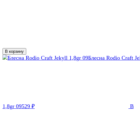
В корзину
Блесна Rodio Craft Je
1,8gr 09
529
В
₽