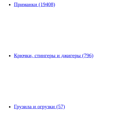
Приманки (19408)
Крючки, стингеры и джигеры (796)
Грузила и огрузки (57)