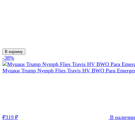
В корзину
-38%
Мушки Trump Nymph Flies Travis HV BWO Para Emerge
319
В наличии
₽
₽