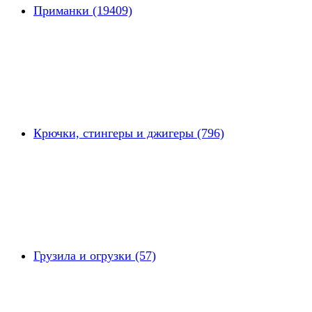
Приманки (19409)
Крючки, стингеры и джигеры (796)
Грузила и огрузки (57)