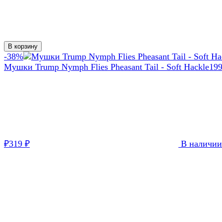
В корзину
-38%
Мушки Trump Nymph Flies Pheasant Tail - Soft Hackle
19
319
В наличии
₽
₽