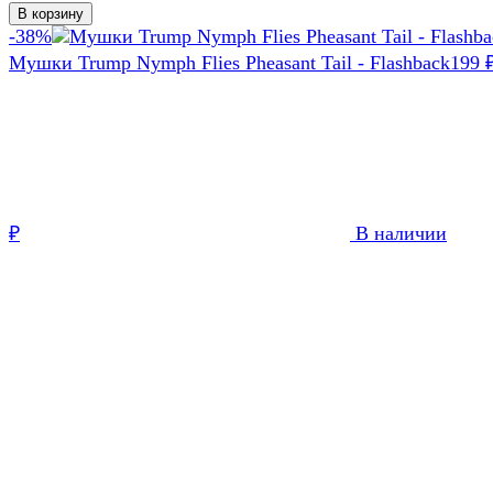
В корзину
-38%
Мушки Trump Nymph Flies Pheasant Tail - Flashback
199
В наличии
₽