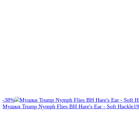
-38%
Мушки Trump Nymph Flies BH Hare's Ear - Soft Hackle
19