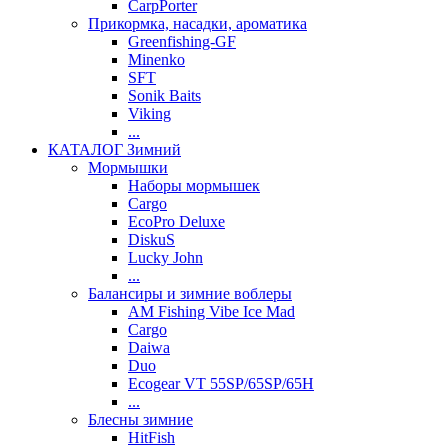
CarpPorter
Прикормка, насадки, ароматика
Greenfishing-GF
Minenko
SFT
Sonik Baits
Viking
...
КАТАЛОГ Зимний
Мормышки
Наборы мормышек
Cargo
EcoPro Deluxe
DiskuS
Lucky John
...
Балансиры и зимние воблеры
AM Fishing Vibe Ice Mad
Cargo
Daiwa
Duo
Ecogear VT 55SP/65SP/65H
...
Блесны зимние
HitFish