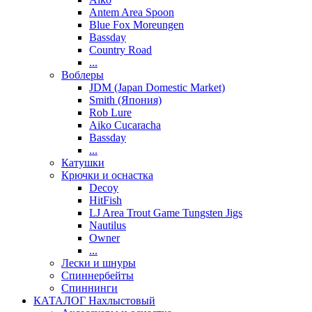
Antem Area Spoon
Blue Fox Moreungen
Bassday
Country Road
...
Воблеры
JDM (Japan Domestic Market)
Smith (Япония)
Rob Lure
Aiko Cucaracha
Bassday
...
Катушки
Крючки и оснастка
Decoy
HitFish
LJ Area Trout Game Tungsten Jigs
Nautilus
Owner
...
Лески и шнуры
Спиннербейты
Спиннинги
КАТАЛОГ Нахлыстовый