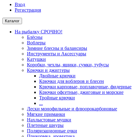
Вход
Регистрация
Каталог
На рыбалку СРОЧНО!
Блёсны
Воблеры
Зимние блесны и балансиры
Инструменты и Аксессуары
Катушки
Коробки, чехлы, ящики, сумки, тубусы
Крючки и джиггеры
Двойные крючки
Крючки для воблеров и блесен
Крючки карповые, поплавочные, фидерные
Крючки офсетные, джиговые и морские
Тройные крючки
...
Лески монофильные и флюорокарбоновые
Мягкие приманки
Нахлыстовые мушки
Плетеные шнуры
Поляризационные очки
Прикормка, ароматика