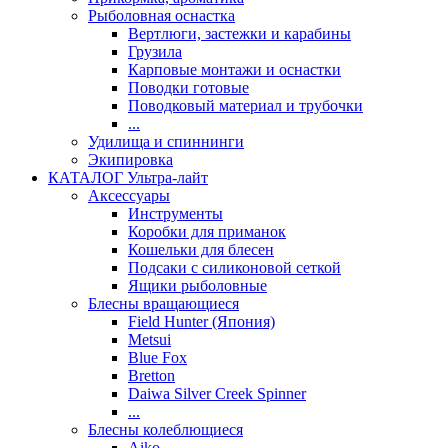
Рыболовная оснастка
Вертлюги, застежки и карабины
Грузила
Карповые монтажи и оснастки
Поводки готовые
Поводковый материал и трубочки
...
Удилища и спиннинги
Экипировка
КАТАЛОГ Ультра-лайт
Аксессуары
Инструменты
Коробки для приманок
Кошельки для блесен
Подсаки с силиконовой сеткой
Ящики рыболовные
Блесны вращающиеся
Field Hunter (Япония)
Metsui
Blue Fox
Bretton
Daiwa Silver Creek Spinner
...
Блесны колеблющиеся
Aiko