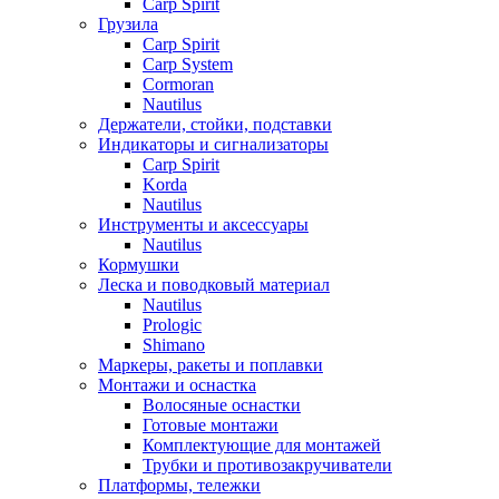
Carp Spirit
Грузила
Carp Spirit
Carp System
Cormoran
Nautilus
Держатели, стойки, подставки
Индикаторы и сигнализаторы
Carp Spirit
Korda
Nautilus
Инструменты и аксессуары
Nautilus
Кормушки
Леска и поводковый материал
Nautilus
Prologic
Shimano
Маркеры, ракеты и поплавки
Монтажи и оснастка
Волосяные оснастки
Готовые монтажи
Комплектующие для монтажей
Трубки и противозакручиватели
Платформы, тележки