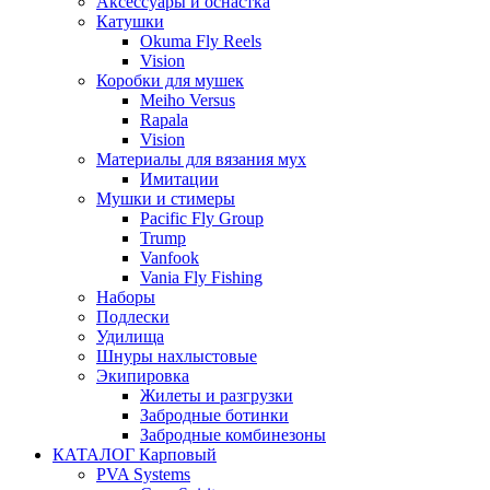
Аксессуары и оснастка
Катушки
Okuma Fly Reels
Vision
Коробки для мушек
Meiho Versus
Rapala
Vision
Материалы для вязания мух
Имитации
Мушки и стимеры
Pacific Fly Group
Trump
Vanfook
Vania Fly Fishing
Наборы
Подлески
Удилища
Шнуры нахлыстовые
Экипировка
Жилеты и разгрузки
Забродные ботинки
Забродные комбинезоны
КАТАЛОГ Карповый
PVA Systems