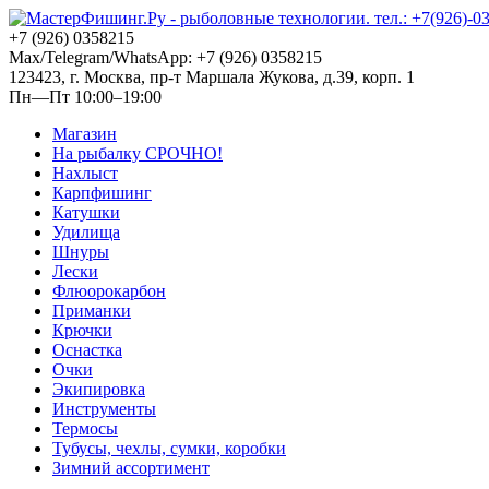
+7 (926) 0358215
Max/Telegram/WhatsApp: +7 (926) 0358215
123423, г. Москва, пр-т Маршала Жукова, д.39, корп. 1
Пн—Пт 10:00–19:00
Магазин
На рыбалку СРОЧНО!
Нахлыст
Карпфишинг
Катушки
Удилища
Шнуры
Лески
Флюорокарбон
Приманки
Крючки
Оснастка
Очки
Экипировка
Инструменты
Термосы
Тубусы, чехлы, сумки, коробки
Зимний ассортимент