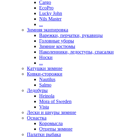
Cargo
EcoPro
Lucky John
Nils Master
...
Зимняя экипировка
Варежки, перчатки, рукавицы
Головные уборы
Зимние костюмы
Наколенники, ледоступы, спасалки
Носки
...
Катушки зимние
Кивки-сторожки
Nautilus
Salmo
Ледобуры
Heinola
Mora of Sweden
Vista
Лески и шнуры зимние
Оснастка
Коромысла
Отцепы зимние
Палатки рыбака