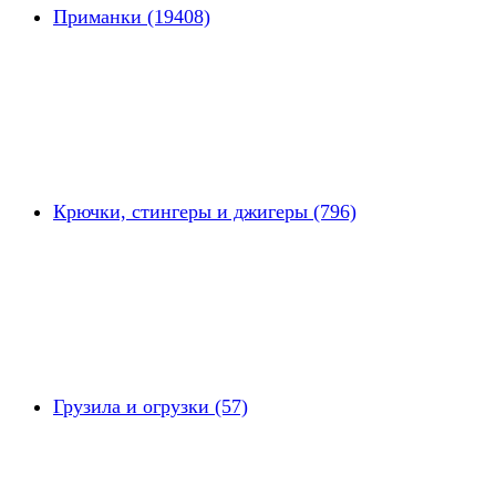
Приманки (19408)
Крючки, стингеры и джигеры (796)
Грузила и огрузки (57)