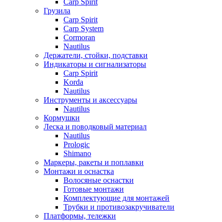
Carp Spirit
Грузила
Carp Spirit
Carp System
Cormoran
Nautilus
Держатели, стойки, подставки
Индикаторы и сигнализаторы
Carp Spirit
Korda
Nautilus
Инструменты и аксессуары
Nautilus
Кормушки
Леска и поводковый материал
Nautilus
Prologic
Shimano
Маркеры, ракеты и поплавки
Монтажи и оснастка
Волосяные оснастки
Готовые монтажи
Комплектующие для монтажей
Трубки и противозакручиватели
Платформы, тележки