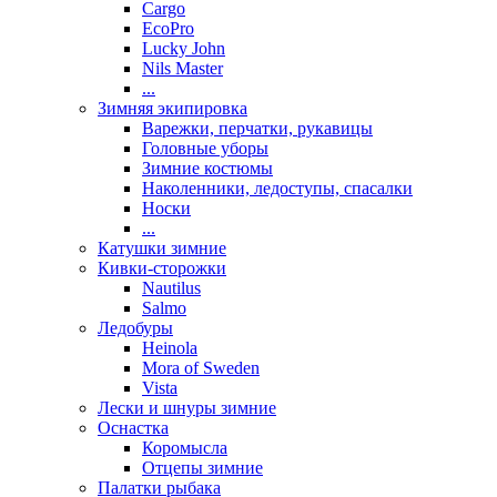
Cargo
EcoPro
Lucky John
Nils Master
...
Зимняя экипировка
Варежки, перчатки, рукавицы
Головные уборы
Зимние костюмы
Наколенники, ледоступы, спасалки
Носки
...
Катушки зимние
Кивки-сторожки
Nautilus
Salmo
Ледобуры
Heinola
Mora of Sweden
Vista
Лески и шнуры зимние
Оснастка
Коромысла
Отцепы зимние
Палатки рыбака