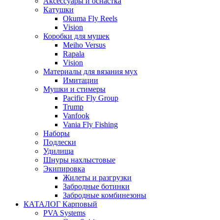
Аксессуары и оснастка
Катушки
Okuma Fly Reels
Vision
Коробки для мушек
Meiho Versus
Rapala
Vision
Материалы для вязания мух
Имитации
Мушки и стимеры
Pacific Fly Group
Trump
Vanfook
Vania Fly Fishing
Наборы
Подлески
Удилища
Шнуры нахлыстовые
Экипировка
Жилеты и разгрузки
Забродные ботинки
Забродные комбинезоны
КАТАЛОГ Карповый
PVA Systems