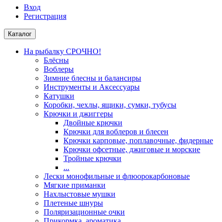
Вход
Регистрация
Каталог
На рыбалку СРОЧНО!
Блёсны
Воблеры
Зимние блесны и балансиры
Инструменты и Аксессуары
Катушки
Коробки, чехлы, ящики, сумки, тубусы
Крючки и джиггеры
Двойные крючки
Крючки для воблеров и блесен
Крючки карповые, поплавочные, фидерные
Крючки офсетные, джиговые и морские
Тройные крючки
...
Лески монофильные и флюорокарбоновые
Мягкие приманки
Нахлыстовые мушки
Плетеные шнуры
Поляризационные очки
Прикормка, ароматика