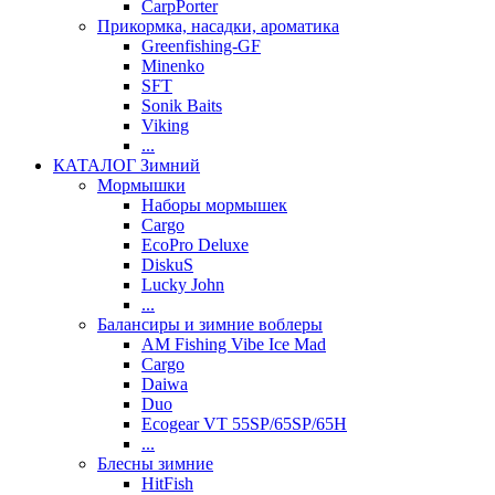
CarpPorter
Прикормка, насадки, ароматика
Greenfishing-GF
Minenko
SFT
Sonik Baits
Viking
...
КАТАЛОГ Зимний
Мормышки
Наборы мормышек
Cargo
EcoPro Deluxe
DiskuS
Lucky John
...
Балансиры и зимние воблеры
AM Fishing Vibe Ice Mad
Cargo
Daiwa
Duo
Ecogear VT 55SP/65SP/65H
...
Блесны зимние
HitFish