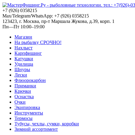
+7 (926) 0358215
Max/Telegram/WhatsApp: +7 (926) 0358215
123423, г. Москва, пр-т Маршала Жукова, д.39, корп. 1
Пн—Пт 10:00–19:00
Магазин
На рыбалку СРОЧНО!
Нахлыст
Карпфишинг
Катушки
Удилища
Шнуры
Лески
Флюорокарбон
Приманки
Крючки
Оснастка
Очки
Экипировка
Инструменты
Термосы
Тубусы, чехлы, сумки, коробки
Зимний ассортимент