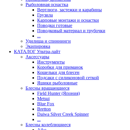
Рыболовная оснастка
Вертлюги, застежки и карабины
Грузила
Карповые монтажи и оснастки
Поводки готовые
Поводковый материал и трубочки
...
Удилища и спиннинги
Экипировка
КАТАЛОГ Ультра-лайт
Аксессуары
Инструменты
Коробки для приманок
Кошельки для блесен
Подсаки с силиконовой сеткой
Ящики рыболовные
Блесны вращающиеся
Field Hunter (Япония)
Metsui
Blue Fox
Bretton
Daiwa Silver Creek Spinner
...
Блесны колеблющиеся
Aiko