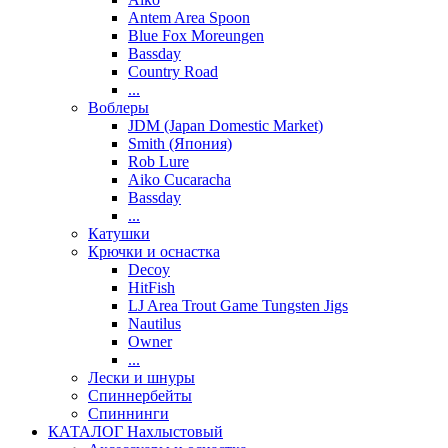
Antem Area Spoon
Blue Fox Moreungen
Bassday
Country Road
...
Воблеры
JDM (Japan Domestic Market)
Smith (Япония)
Rob Lure
Aiko Cucaracha
Bassday
...
Катушки
Крючки и оснастка
Decoy
HitFish
LJ Area Trout Game Tungsten Jigs
Nautilus
Owner
...
Лески и шнуры
Спиннербейты
Спиннинги
КАТАЛОГ Нахлыстовый