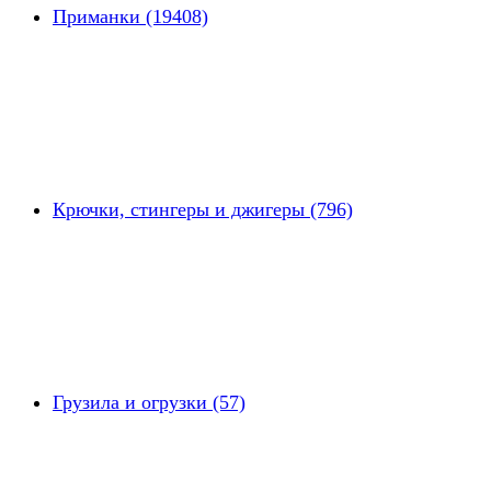
Приманки (19408)
Крючки, стингеры и джигеры (796)
Грузила и огрузки (57)