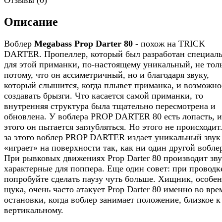
Описание
Воблер
Megabass Prop Darter 80
- похож на TRICK
DARTER. Пропеллер, который был разработан специал
для этой приманки, по-настоящему уникальный, не тол
потому, что он ассиметричный, но и благодаря звуку,
который слышится, когда плывет приманка, и возможно
создавать брызги. Что касается самой приманки, то
внутренняя структура была тщательно пересмотрена и
обновлена. У воблера PROP DARTER 80 есть лопасть, и
этого он пытается заглубляться. Но этого не происходит.
за этого воблер PROP DARTER издает уникальный звук
«играет» на поверхности так, как ни один другой вобле
При рывковых движениях Prop Darter 80 производит зву
характерные для поппера. Еще один совет: при проводк
попробуйте сделать паузу чуть больше. Хищник, особе
щука, очень часто атакует Prop Darter 80 именно во вре
остановки, когда воблер занимает положение, близкое к
вертикальному.