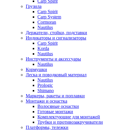
Carp Spirit
Грузила
Carp Spirit
Carp System
Cormoran
Nautilus
Держатели, стойки, подставки
Индикаторы и сигнализаторы
Carp Spirit
Korda
Nautilus
Инструменты и аксессуары
Nautilus
Кормушки
Леска и поводковый материал
Nautilus
Prologic
Shimano
Маркеры, ракеты и поплавки
Монтажи и оснастка
Волосяные оснастки
Готовые монтажи
Комплектующие для монтажей
Трубки и противозакручиватели
Платформы, тележки