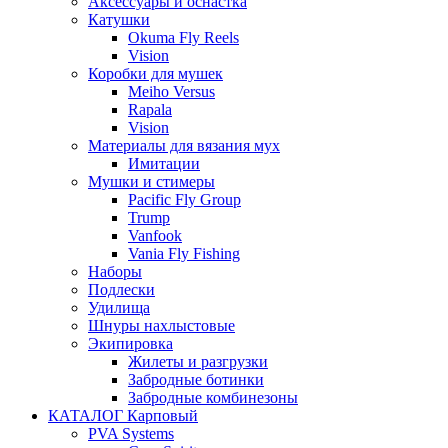
Аксессуары и оснастка
Катушки
Okuma Fly Reels
Vision
Коробки для мушек
Meiho Versus
Rapala
Vision
Материалы для вязания мух
Имитации
Мушки и стимеры
Pacific Fly Group
Trump
Vanfook
Vania Fly Fishing
Наборы
Подлески
Удилища
Шнуры нахлыстовые
Экипировка
Жилеты и разгрузки
Забродные ботинки
Забродные комбинезоны
КАТАЛОГ Карповый
PVA Systems