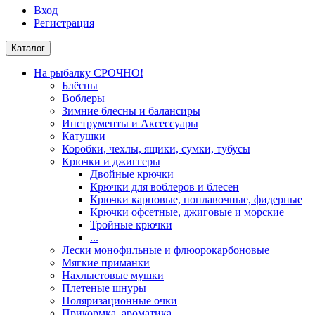
Вход
Регистрация
Каталог
На рыбалку СРОЧНО!
Блёсны
Воблеры
Зимние блесны и балансиры
Инструменты и Аксессуары
Катушки
Коробки, чехлы, ящики, сумки, тубусы
Крючки и джиггеры
Двойные крючки
Крючки для воблеров и блесен
Крючки карповые, поплавочные, фидерные
Крючки офсетные, джиговые и морские
Тройные крючки
...
Лески монофильные и флюорокарбоновые
Мягкие приманки
Нахлыстовые мушки
Плетеные шнуры
Поляризационные очки
Прикормка, ароматика