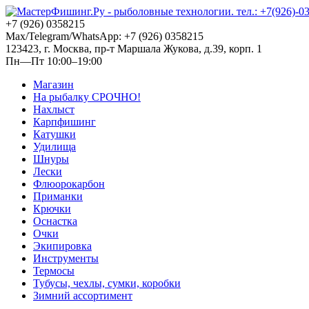
+7 (926) 0358215
Max/Telegram/WhatsApp: +7 (926) 0358215
123423, г. Москва, пр-т Маршала Жукова, д.39, корп. 1
Пн—Пт 10:00–19:00
Магазин
На рыбалку СРОЧНО!
Нахлыст
Карпфишинг
Катушки
Удилища
Шнуры
Лески
Флюорокарбон
Приманки
Крючки
Оснастка
Очки
Экипировка
Инструменты
Термосы
Тубусы, чехлы, сумки, коробки
Зимний ассортимент