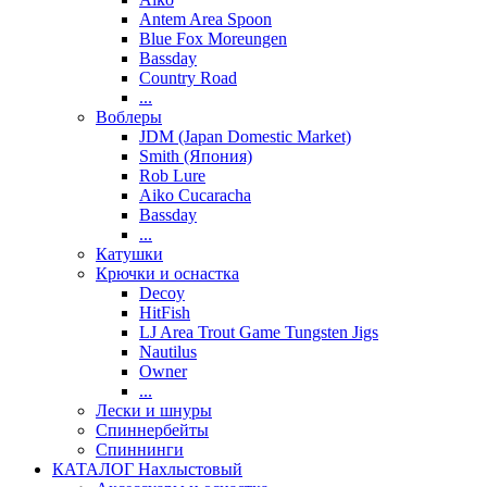
Antem Area Spoon
Blue Fox Moreungen
Bassday
Country Road
...
Воблеры
JDM (Japan Domestic Market)
Smith (Япония)
Rob Lure
Aiko Cucaracha
Bassday
...
Катушки
Крючки и оснастка
Decoy
HitFish
LJ Area Trout Game Tungsten Jigs
Nautilus
Owner
...
Лески и шнуры
Спиннербейты
Спиннинги
КАТАЛОГ Нахлыстовый