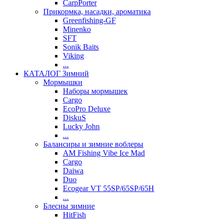
CarpPorter
Прикормка, насадки, ароматика
Greenfishing-GF
Minenko
SFT
Sonik Baits
Viking
...
КАТАЛОГ Зимний
Мормышки
Наборы мормышек
Cargo
EcoPro Deluxe
DiskuS
Lucky John
...
Балансиры и зимние воблеры
AM Fishing Vibe Ice Mad
Cargo
Daiwa
Duo
Ecogear VT 55SP/65SP/65H
...
Блесны зимние
HitFish