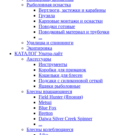
Рыболовная оснастка
Вертлюги, застежки и карабины
Грузила
Карповые монтажи и оснастки
Поводки готовые
Поводковый материал и трубочки
...
Удилища и спиннинги
Экипировка
КАТАЛОГ Ультра-лайт
Аксессуары
Инструменты
Коробки для приманок
Кошельки для блесен
Подсаки с силиконовой сеткой
Ящики рыболовные
Блесны вращающиеся
Field Hunter (Япония)
Metsui
Blue Fox
Bretton
Daiwa Silver Creek Spinner
...
Блесны колеблющиеся
Aiko