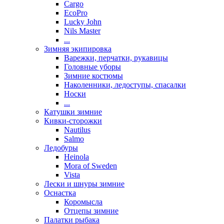
Cargo
EcoPro
Lucky John
Nils Master
...
Зимняя экипировка
Варежки, перчатки, рукавицы
Головные уборы
Зимние костюмы
Наколенники, ледоступы, спасалки
Носки
...
Катушки зимние
Кивки-сторожки
Nautilus
Salmo
Ледобуры
Heinola
Mora of Sweden
Vista
Лески и шнуры зимние
Оснастка
Коромысла
Отцепы зимние
Палатки рыбака