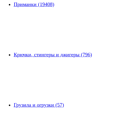
Приманки (19408)
Крючки, стингеры и джигеры (796)
Грузила и огрузки (57)