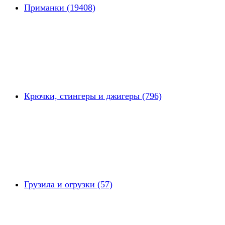
Приманки (19408)
Крючки, стингеры и джигеры (796)
Грузила и огрузки (57)