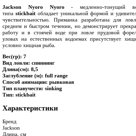
Jackson Nyoro Nyoro
- медленно-тонущий во
типа
stickbait
обладает уникальной формой и удивите
чувствительностью. Приманка разработана для лов
среднем и быстром течении, но демонстрирует прекр
работу и в стоячей воде при ловле прудовой форе
уловах на естественных водоемах присутствует хищ
условно хищная рыба.
Вес(гр): 7
Вид ловли: спиннинг
Длина(см): 8,5
Заглубление (м): full range
Способ анимации: рывковая
Тип плавучести: sinking
Тип: stickbait
Характеристики
Бренд
Jackson
Длина, см