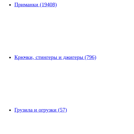
Приманки (19408)
Крючки, стингеры и джигеры (796)
Грузила и огрузки (57)