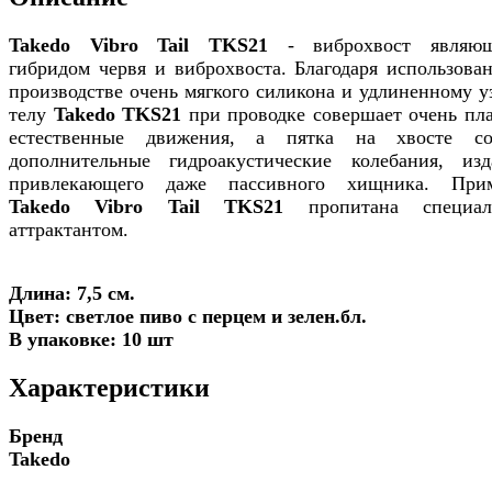
Takedo Vibro Tail TKS21
- виброхвост являющ
гибридом червя и виброхвоста. Благодаря использова
производстве очень мягкого силикона и удлиненному у
телу
Takedo TKS21
при проводке совершает очень пл
естественные движения, а пятка на хвосте со
дополнительные гидроакустические колебания, изд
привлекающего даже пассивного хищника. При
Takedo Vibro Tail TKS21
пропитана специал
аттрактантом.
Длина: 7,5 см.
Цвет: светлое пиво с перцем и зелен.бл.
В упаковке: 10 шт
Характеристики
Бренд
Takedo