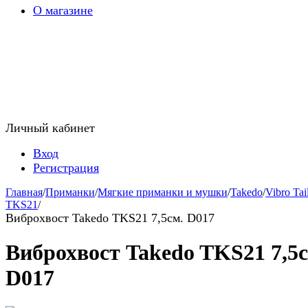
О магазине
Личный кабинет
Вход
Регистрация
Главная
/
Приманки
/
Мягкие приманки и мушки
/
Takedo
/
Vibro Tai
TKS21
/
Виброхвост Takedo TKS21 7,5см. D017
Виброхвост Takedo TKS21 7,5с
D017