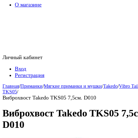
О магазине
Личный кабинет
Вход
Регистрация
Главная
/
Приманки
/
Мягкие приманки и мушки
/
Takedo
/
Vibro Tai
TKS05
/
Виброхвост Takedo TKS05 7,5см. D010
Виброхвост Takedo TKS05 7,5с
D010