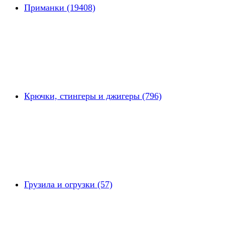
Приманки (19408)
Крючки, стингеры и джигеры (796)
Грузила и огрузки (57)