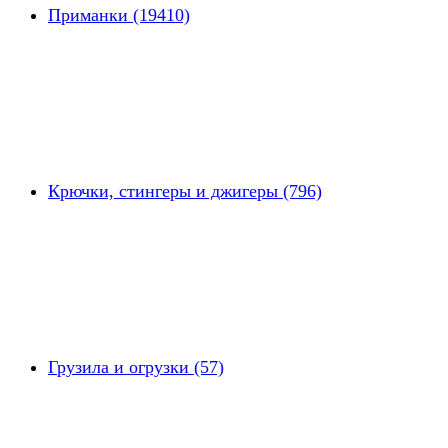
Приманки (19410)
Крючки, стингеры и джигеры (796)
Грузила и огрузки (57)